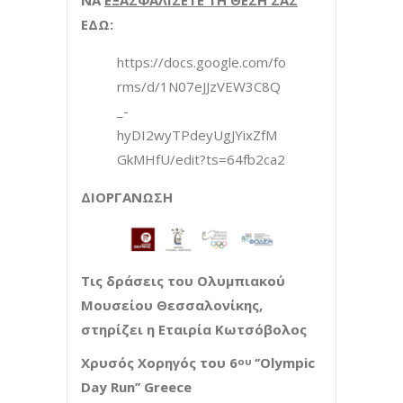
ΝΑ
ΕΞΑΣΦΑΛΙΣΕΤΕ ΤΗ ΘΕΣΗ ΣΑΣ
ΕΔΩ:
https://docs.google.com/fo
rms/d/1N07eJJzVEW3C8Q
_-
hyDI2wyTPdeyUgJYixZfM
GkMHfU/edit?ts=64fb2ca2
ΔΙΟΡΓΑΝΩΣΗ
Τις δράσεις του Ολυμπιακού
Μουσείου Θεσσαλονίκης,
στηρίζει η Εταιρία Κωτσόβολος
Χρυσός Χορηγός του 6
‘’Olympic
ου
Day Run’’ Greece