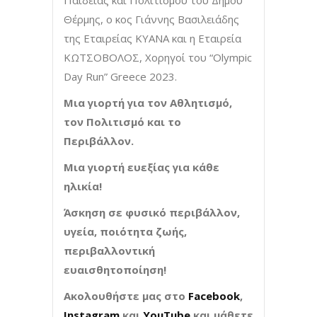
Παιδείας και Πολιτισμού του Δήμου
Θέρμης, ο κος Γιάννης Βασιλειάδης
της Εταιρείας ΚΥΑΝΑ και η Εταιρεία
ΚΩΤΣΟΒΟΛΟΣ, Χορηγοί του “Olympic
Day Run” Greece 2023.
Μια γιορτή για τον Αθλητισμό,
τον Πολιτισμό και το
Περιβάλλον.
Μια γιορτή ευεξίας για κάθε
ηλικία!
Άσκηση σε φυσικό περιβάλλον,
υγεία, ποιότητα ζωής,
περιβαλλοντική
ευαισθητοποίηση!
Ακολουθήστε μας στο
Facebook
,
Instagram
και
Yo
uT
ube
και μάθετε