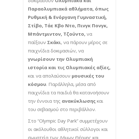
δοκιμάσουν
Ολυμπιακά και
Παραολυμπιακά αθλήματα, όπως
Ρυθμική & Ενόργανη Γυμναστική,
Στίβο, Τάε Κβο Ντο, Πινγκ Πονγκ,
Μπάντμιντον
, Τζούντο,
να
παίξουν
Σκάκι
, να πάρουν μέρος σε
παιχνίδια δοκιμασιών, να
γνωρίσουν την Ολυμπιακή
ιστορία και τις Ολυμπιακές αξίες,
και να απολαύσουν
μουσικές του
κόσμου
. Παράλληλα, μέσα από
παιχνίδια τα παιδιά θα κατανοήσουν
την έννοια της
ανακύκλωσης
και
του σεβασμού στο περιβάλλον.
Στο “Olympic Day Park” συμμετέχουν
οι ακόλουθοι αθλητικοί σύλλογοι και
σωματεία των Δήμων Θέρμης και