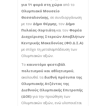
για 1
φορά στη χώρα
από το
η
Ολυμπιακό Μουσείο
Θεσσαλονίκης
, σε συνδιοργάνωση
με τον
Δήμο Θέρμης
, τον
Δήμο
Πυλαίας-Χορτιάτη
και τον
Φορέα
Διαχείρισης Στερεών Αποβλήτων
Κεντρικής Μακεδονίας (Φ
Ο
.Δ.Σ.Α)
με στόχο τη μεταλαμπάδευση των
Ολυμπιακών αξιών.
Το
καινοτόμο φεστιβάλ
πολιτισμού και αθλητισμού
,
ακολουθεί τα
διεθνή πρότυπα της
Ολυμπιακής Ατζέντας της
Διεθνούς Ολυμπιακής Επιτροπής
(ΔΟΕ)
για την προώθηση των
Ολυμπιακών αξιών, ενώ υλοποιείται