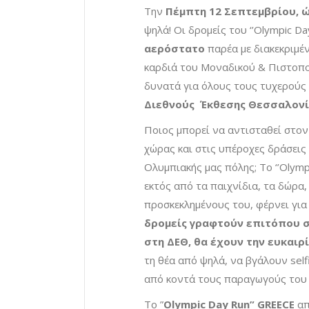
Την
Πέμπτη 12 Σεπτεμβρίου, ώ
ψηλά! Οι δρομείς του ‘’Olympic D
αερόστατο
παρέα με διακεκριμέ
καρδιά του Μοναδικού & Πιστοπο
δυνατά για όλους τους τυχερούς
Διεθνούς Έκθεσης Θεσσαλονί
Ποιος μπορεί να αντισταθεί στο
χώρας και στις υπέροχες δράσεις 
Ολυμπιακής μας πόλης; Το ‘’Olymp
εκτός από τα παιχνίδια, τα δώρα,
προσκεκλημένους του, φέρνει για
δρομείς γραφτούν επιτόπου σ
στη ΔΕΘ, θα έχουν την ευκαι
τη θέα από ψηλά, να βγάλουν sel
από κοντά τους παραγωγούς του P
Το ”
Olympic Day Run” GREECE
απ