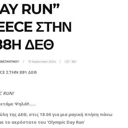
AY RUN”
EECE ΣΤΗΝ
88Η ΔΕΘ
ΩΝΣΤΑΝΤΙΝΟΥ
13 September 2024
352
ECE
Σ
ΤΗΝ
88
ΔΕΘ
η
C
R
UN
!
ετάμε Ψηλά
!!…..
λη της ΔΕΘ, στις 18.00 για μια
μαγική πτήση
πάνω
με το
αερόστατο
του ‘Olympic Day Run’