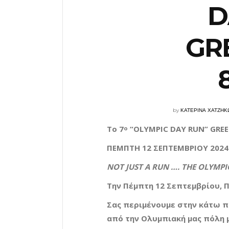
D
GR
by
ΚΑΤΕΡΙΝΑ ΧΑΤΖΗΚ
Τ
ο
7
“O
LYMPIC
D
AY
R
UN
” G
RE
ο
Π
ΕΜΠΤΗ
12 Σ
ΕΠΤΕΜΒΡΙΟΥ
2
024
N
OT
J
UST
A R
UN
…. T
HE
O
LYMPI
Την Πέμπτη 12 Σεπτεμβρίου,
Π
Σας περιμένουμε στην κάτω πύ
από την Ολυμπιακή μας πόλη 