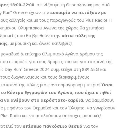
ρες 18:00-22:00
ατενίζουμε τη Θεσσαλονίκη μας από
ay Run’’ Greece έχουν την
ευκαιρία να πετάξουν με
νους αθλητές και με τους παραγωγούς του Plus Radio! Η
ιημένου Ολυμπιακού Αγώνα της χώρας θα χτυπήσει
 δρομείς που θα βρεθούν στην
κάτω πύλη της
κης,
με μουσική και άλλες εκπλήξεις!
ν μοναδικό & επίσημο Ολυμπιακό Αγώνα Δρόμου της
που ετοιμάζει για τους δρομείς του και για το κοινό της
ic Day Run’’ Greece 2024 συμμετέχει στη 88
ΔΕΘ και
η
 τους διαγωνισμούς και τους διακεκριμένους
 το κοινό της πόλης μια φαντασμαγορική εμπειρία!
Όσοι
το Κέντρο Εγγραφών του Αγώνα, που έχει στηθεί
ρία να ανέβουν στο αερόστατο-καρδιά
, να θαυμάσουν
fie με φόντο τον Θερμαϊκό και τον Όλυμπο, να γνωρίσουν
lus Radio και να απολαύσουν υπέροχες μουσικές!
οτελεί τον
επίσημο παγκόσμιο θεσμό
για τον