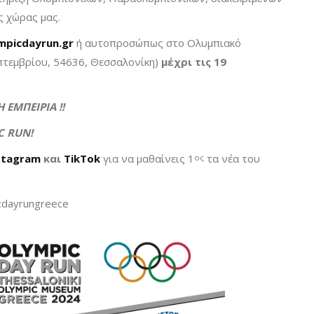
ς χώρας μας.
mpicdayrun.gr
ή αυτοπροσώπως στο Ολυμπιακό
πτεμβρίου, 54636, Θεσσαλονίκη)
μέχρι τις 19
ΕΜΠΕΙΡΙΑ !!
C
R
UN
!
nstagram
και
TikTok
για να μαθαίνεις 1
τα νέα του
ος
cdayrungreece