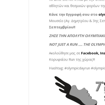
αθλητών και θεσμικών φορέων τη
Κάνε την Εγγραφή σου στο
oly
Μουσείο (Αγ. Δημητρίου & 3ης Σε
Σεπτεμβρίου!!
ΖΗΣΕ ΤΗΝ ΑΠΟΛΥΤΗ ΟΛΥΜΠΙΑΚΗ 
N
OT
J
UST
A R
UN
…. T
HE
O
LYMPI
Ακολούθησε μας σε
Facebook
, I
Κορυφαίου Run της χώρας!!!
Hashtag: #olympicdayrun #olympi