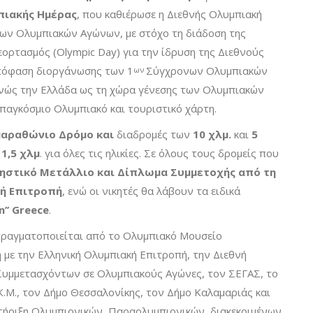
πιακής Ημέρας
, που καθιέρωσε η Διεθνής Ολυμπιακή
των Ολυμπιακών Αγώνων, με στόχο τη διάδοση της
εορτασμός (Olympic Day) για την ίδρυση της Διεθνούς
πόφαση διοργάνωσης των 1
Σύγχρονων Ολυμπιακών
ων
νώς την Ελλάδα ως τη χώρα γένεσης των Ολυμπιακών
αγκόσμιο Ολυμπιακό και τουριστικό χάρτη.
αραθώνιο Δρόμο και
διαδρομές των
10 χλμ.
και
5
ι
1,5 χλμ
. για όλες τις ηλικίες. Σε όλους τους δρομείς που
ηστικό Μετάλλιο και Δίπλωμα Συμμετοχής από τη
κή Επιτροπή
, ενώ οι νικητές θα λάβουν τα ειδικά
’’ Greece
.
 πραγματοποιείται από το Ολυμπιακό Μουσείο
με την Ελληνική Ολυμπιακή Επιτροπή, την Διεθνή
Συμμετασχόντων σε Ολυμπιακούς Αγώνες, τον ΣΕΓΑΣ, το
.Μ., τον Δήμο Θεσσαλονίκης, τον Δήμο Καλαμαριάς και
τήριξη Ολυμπιονικών, Παραολυμπιονικών, διακεκριμένων