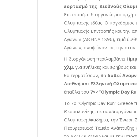
εορτασμό της Διεθνούς Ολυμ
Επιτροπή, η διοργανώτρια αρχή 
Ολυμπιακής ιδέας. Ο παγκόσμιος 
Ολυμπιακής Επιτροπής και την α
Αγώνων (ΑΘΗΝΑ 1896), τιμά διεθ
Αγώνων, ανυψώνοντάς την στον π
Η διοργάνωση περιλαμβάνει
Ημιμ
χλμ.
για ενήλικες και εφήβους κα
θα τερματίσουν, θα
δοθεί Αναμν
Διεθνή και Ελληνική Ολυμπια
έπαθλα του
7
‘’
Olympic Day Run
ου
Το 7ο “Olympic Day Run” Greece
Θεσσαλονίκης, σε συνδιοργάνωση 
Ολυμπιακή Ακαδημία, την Ένωση 
Περιφερειακό Ταμείο Ανάπτυξης Κ
το ΔΚΟ OLYMPiA και με την υποσ