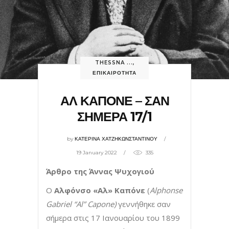
THESSNA ...
,
ΕΠΙΚΑΙΡΟΤΗΤΑ
ΑΛ ΚΑΠΟΝΕ – ΣΑΝ
ΣΗΜΕΡΑ 17/1
by
ΚΑΤΕΡΙΝΑ ΧΑΤΖΗΚΩΝΣΤΑΝΤΙΝΟΥ
19 January 2022
335
Άρθρο της Άννας Ψυχογιού
Ο
Αλφόνσο «Αλ» Καπόνε
(
Alphonse
Gabriel “Al” Capone)
γεννήθηκε σαν
σήμερα στις 17 Ιανουαρίου του 1899