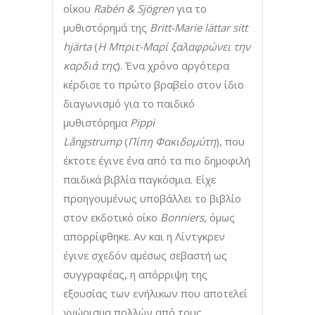
οίκου
Rabén & Sjögren
για το
μυθιστόρημά της
Britt-Marie lättar sitt
hjärta
(
Η Μπριτ-Μαρί ξαλαφρώνει την
καρδιά της
). Ένα χρόνο αργότερα
κέρδισε το πρώτο βραβείο στον ίδιο
διαγωνισμό για το παιδικό
μυθιστόρημα
Pippi
Långstrump
(
Πίπη
Φακιδομύτη
), που
έκτοτε έγινε ένα από τα πιο δημοφιλή
παιδικά βιβλία παγκόσμια. Είχε
προηγουμένως υποβάλλει το βιβλίο
στον εκδοτικό οίκο
Bonniers
, όμως
απορρίφθηκε. Αν και η Λίντγκρεν
έγινε σχεδόν αμέσως σεβαστή ως
συγγραφέας, η απόρριψη της
εξουσίας των ενήλικων που αποτελεί
γνώρισμα πολλών από τους