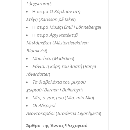
Långstrump
)
Η σειρά
Ο Κάρλσον στη
Στέγη
(
Karlsson på taket
)
Η σειρά
Μικές
(
Emil i Lönneberga
)
Η σειρά
Αρχιντετέκτιβ
Μπλόμκβιστ
(
Mästerdetektiven
Blomkvist
)
Μαντίκεν
(
Madicken
)
Ρόνια, η κόρη του ληστή
(
Ronja
rövardotter
)
Τα διαβολάκια του μικρού
χωριού
(
Barnen i Bullerbyn
)
Μίο, ο γιος μου
(
Mio, min Mio
)
Οι Αδερφοί
Λεοντόκαρδοι
(
Bröderna Lejonhjärta
)
Άρθρο της Άννας Ψυχογιού