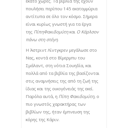
εκατό χώρες. Τα βιβλία της έχουν
πουλήσει περίπου 145 εκατομμύρια
αντίτυπα σε όλο τον κόσμο. Σήμερα
είναι κυρίως γνωστή για τα έργα
της
Πίπη
Φακιδομύτη
και
Ο Κάρλσον
πάνω στη στέγη
.
Η Άστριντ Λίντγκρεν μεγάλωσε στο
Νας, κοντά στο Βίμερμπυ του
Σμάλαντ, στη νότια Σουηδία, και
πολλά από τα βιβλία της βασίζονται
στις αναμνήσεις της από τη ζωή της
ίδιας και της οικογένειάς της εκεί.
Παρόλα αυτά, η
Πίπη Φακιδομύτη
, ο
πιο γνωστός χαρακτήρας των
βιβλίων της, ήταν έμπνευση της
κόρης της Κάριν.