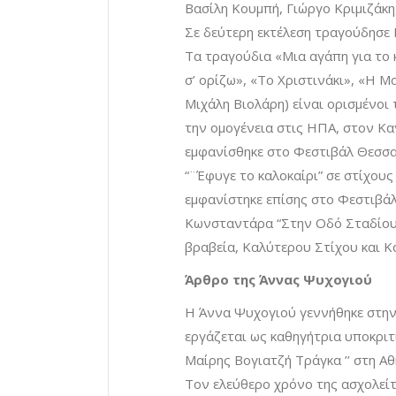
Βασίλη Κουµπή, Γιώργο Κριµιζάκ
Σε δεύτερη εκτέλεση τραγούδησε
Τα τραγούδια «Μια αγάπη για το 
σ’ ορίζω», «Το Χριστινάκι», «Η 
Μιχάλη Βιολάρη) είναι ορισμένοι 
την ομογένεια στις ΗΠΑ, στον Κα
εμφανίσθηκε στο Φεστιβάλ Θεσσα
“¨Έφυγε το καλοκαίρι” σε στίχο
εμφανίστηκε επίσης στο Φεστιβά
Κωνσταντάρα “Στην Οδό Σταδίου” 
βραβεία, Καλύτερου Στίχου και 
Άρθρο της Άννας Ψυχογιού
Η Άννα Ψυχογιού γεννήθηκε στην 
εργάζεται ως καθηγήτρια υποκριτ
Μαίρης Βογιατζή Τράγκα ’’ στη Α
Τον ελεύθερο χρόνο της ασχολείτ