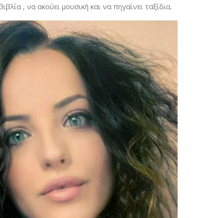
βιβλία , να ακούει μουσική και να πηγαίνει ταξίδια.