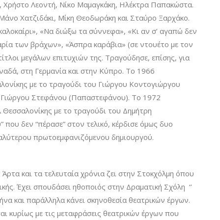
η, Χρήστο Λεοντή, Νίκο Μαμαγκάκη, Ηλέκτρα Παπακώστα.
 Μάνο Χατζιδάκι, Μίκη Θεοδωράκη και Σταύρο Ξαρχάκο.
καλοκαίρι», «Να διώξω τα σύννεφα», «Κι αν σ’ αγαπώ δεν
Μαρία των βράχων», «Άσπρα καράβια» (σε ντουέτο με τον
τίτλοι μεγάλων επιτυχιών της. Τραγούδησε, επίσης, για
ναδά, στη Γερμανία και στην Κύπρο. Το 1966
λονίκης με το τραγούδι του Γιώργου Κοντογιώργου
υς Γιώργου Στεφάνου (Παπαστεφάνου). Το 1972
λ Θεσσαλονίκης με το τραγούδι του Δημήτρη
που δεν “πέρασε” στον τελικό, κέρδισε όμως δυο
Καλύτερου πρωτοεμφανιζόμενου δημιουργού.
Άρτα και τα τελευταία χρόνια ζει στην Στοκχόλμη όπου
ικής. Έχει σπουδάσει ηθοποιός στην Δραματική Σχόλη ‘’
θήνα και παράλληλα κάνει σκηνοθεσία θεατρικών έργων.
αι κυρίως με τις μεταφράσεις θεατρικών έργων που