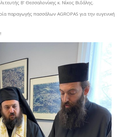
ιτευτής Β’ Θεσσαλονίκης κ. Νίκος Βιδάλης.
αιρία παραγωγής πασσάλων AGROPAS για την ευγενική
!