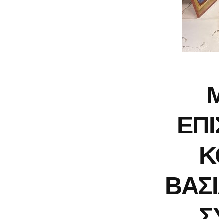
ΕΠ
Κ
ΒΑΣΙ
Σ