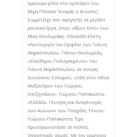
ομώνυμο ρόλο στο ορατόριο του
Μίμη Πλέσσα “Κοσμάς ο Αιτωλός”.
Συμμετείχε σαν αφηγητής σε μεγάλα
μουσικά έργα, όπως «Άξιον Εστί» των
Μίκη Θεοδωράκη- Οδυσσέα Ελύτη,
«Λειτουργία του Ορφέα» των Γιάννη
Μαρκόπουλου- Πάνου Θεοδωρίδη,
«Ελεύθεροι Πολιορκημένοι» του
Γιάννη Μαρκόπουλου, σε ποίηση
Διονύσιου Σολωμού, «Ωδή στον Μέγα
Αλέξανδρο» των Γιώργου
Χατζηνάσιου- Γιώργου Παπακώστα,
«Ελλάδα- Γέννηση και Αναγέννηση
των Αιώνων» των Πασχάλη Τόνιου-
Γιώργου Παπακώστα. Έχει
πρωταγωνιστήσει σε πολλές
τηλεοπτικές σειρές. Με την ερμηνεία