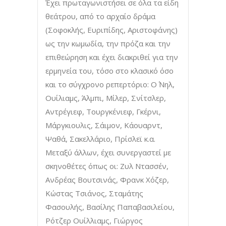
Έχει πρωταγωνιστήσει σε όλα τα είδη
θεάτρου, από το αρχαίο δράμα
(Σοφοκλής, Ευριπίδης, Αριστοφάνης)
ως την κωμωδία, την πρόζα και την
επιθεώρηση και έχει διακριθεί για την
ερμηνεία του, τόσο στο κλασικό όσο
και το σύγχρονο ρεπερτόριο: Ο΄ Νηλ,
Ουίλιαμς, Άλμπι, Μίλερ, Σνίτσλερ,
Αντρέγιεφ, Τουργκένιεφ, Γκέρνι,
Mάργκιουλις, Σάιμον, Κάουαρντ,
Ψαθά, Σακελλάριο, Πρίσλεϊ κ.α.
Μεταξύ άλλων, έχει συνεργαστεί με
σκηνοθέτες όπως οι: Ζυλ Ντασσέν,
Ανδρέας Βουτσινάς, Φρανκ Χόζερ,
Κώστας Τσιάνος, Σταμάτης
Φασουλής, Βασίλης Παπαβασιλείου,
Ρότζερ Ουίλλιαμς, Γιώργος