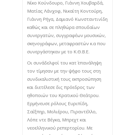
Νίκο Κούνδουρο, Γιάννη Χουβαρδά,
Ματίας Λάνχοφ, Νικαίτη Κοντούρη,
Γιάννη Ρήγα, Δαμιανό Κωνσταντινίδη
καθώς και σε πληθώρα σπουδαίων
συνεργατών, συγγραφέων μουσικών,
σκηνογράφων, μεταφραστών κ.α που
συνεργάστηκαν με το Κ.Θ.Β.Ε.
Οι συνάδελφοί του κατ΄ επανάληψη
τον τίμησαν με την ψήφο τους στη
συνδικαλιστική τους εκπροσώπηση
και διετέλεσε δις πρόεδρος των
ηθοποιών του Κρατικού Θεάτρου.
Ερμήνευσε ρόλους Ευριπίδη,
Σαίξπηρ, Μολιέρου, Πιραντέλλο,
Λόπε ντε Βέγκα, Μπρεχτ και
νεοελληνικού ρεπερτορίου. Με