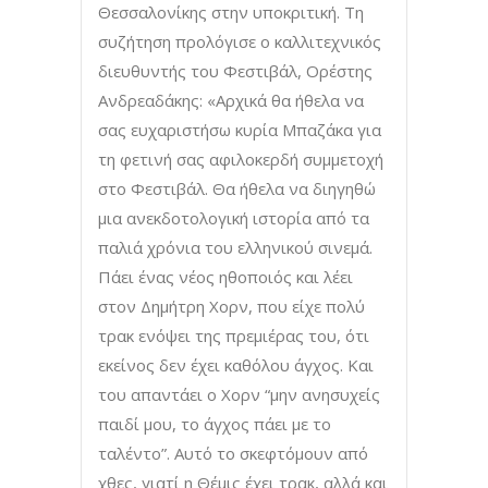
Θεσσαλονίκης στην υποκριτική. Τη
συζήτηση προλόγισε ο καλλιτεχνικός
διευθυντής του Φεστιβάλ, Ορέστης
Ανδρεαδάκης: «Αρχικά θα ήθελα να
σας ευχαριστήσω κυρία Μπαζάκα για
τη φετινή σας αφιλοκερδή συμμετοχή
στο Φεστιβάλ. Θα ήθελα να διηγηθώ
μια ανεκδοτολογική ιστορία από τα
παλιά χρόνια του ελληνικού σινεμά.
Πάει ένας νέος ηθοποιός και λέει
στον Δημήτρη Χορν, που είχε πολύ
τρακ ενόψει της πρεμιέρας του, ότι
εκείνος δεν έχει καθόλου άγχος. Και
του απαντάει ο Χορν “μην ανησυχείς
παιδί μου, το άγχος πάει με το
ταλέντο”. Αυτό το σκεφτόμουν από
χθες, γιατί η Θέμις έχει τρακ, αλλά και