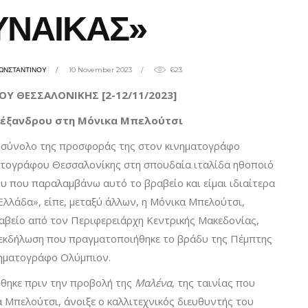
ΥΝΑΙΚΑΣ»
ΩΝΣΤΑΝΤΙΝΟΥ
10 November 2023
623
Υ ΘΕΣΣΑΛΟΝΙΚΗΣ [2-12/11/2023]
λέξανδρου στη Μόνικα Μπελούτσι
ο σύνολο της προσφοράς της στον κινηματογράφο
ατογράφου Θεσσαλονίκης στη σπουδαία ιταλίδα ηθοποιό
ου που παραλαμβάνω αυτό το βραβείο και είμαι ιδιαίτερα
Ελλάδα», είπε, μεταξύ άλλων, η Μόνικα Μπελούτσι,
αβείο από τον Περιφερειάρχη Κεντρικής Μακεδονίας,
ή εκδήλωση που πραγματοποιήθηκε το βράδυ της Πέμπτης
νηματογράφο Ολύμπιον.
θηκε πριν την προβολή της
Μαλένα
, της ταινίας που
α Μπελούτσι, άνοιξε ο καλλιτεχνικός διευθυντής του