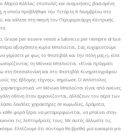
λο
Μαρία Κάλλας:
επιστολές και αναμνήσεις
, βασισμένη
, η οποία προβλήθηκε την Τετάρτη 8 Νοεμβρίου στο
, και κάλεσε στη σκηνή τον Περιφερειάρχη Κεντρικής
τα.
i. Grazie per essere venuti a Salonicco per riempire di luce
Καλησπέρα αξιαγάπητη κυρία Μπελούτσι, Σας ευχαριστούμε
α γεμίσετε με φως το Φεστιβάλ και την πόλη μας»), είπε
καλωσορίζοντας τη Μόνικα Μπελούτσι. «Είναι πράγματι
δώ στη Θεσσαλονίκη και στο Φεστιβάλ Κινηματογράφου
οιούς της έβδομης τέχνης», σημείωσε. Ο Απόστολος
 χαρακτηριστικά: «Η Μόνικα Μπελούτσι είναι από εκείνες
εγάλη οθόνη όταν εμφανίζονται, αλλάζουν τον αέρα των
λάσει δεκάδες χαρακτήρες σε κωμωδίες, δράματα,
Και κάθε φορά ξέρει να μεταμορφώνεται, να μπαίνει στην
ικνύει τις λεπτομέρειές τους. Με αυτές άλλωστε τις
 κόσμο. Ελπίζουμε ότι σύντομα θα βρεθεί μια ευκαιρία για