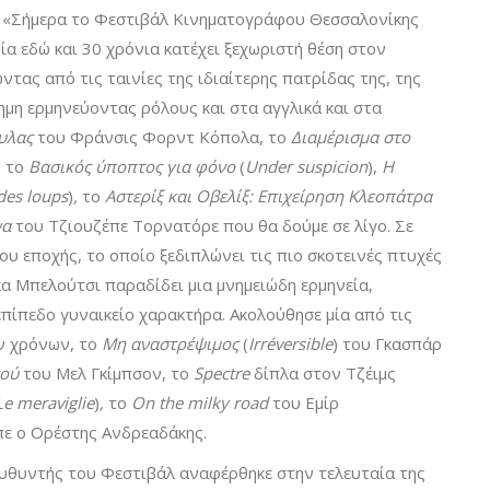
. «Σήμερα το Φεστιβάλ Κινηματογράφου Θεσσαλονίκης
ία εδώ και 30 χρόνια κατέχει ξεχωριστή θέση στον
τας από τις ταινίες της ιδιαίτερης πατρίδας της, της
ημη ερμηνεύοντας ρόλους και στα αγγλικά και στα
υλας
του Φράνσις Φορντ Κόπολα, το
Διαμέρισμα στο
,
το
Βασικό
ς ύποπτος για φόνο
(
Under suspicion
),
Η
des loups
)
,
το
Αστερίξ και Οβελίξ:
Επιχείρηση Κλεοπάτρα
να
του Τζιουζέπε Τορνατόρε που θα δούμε σε λίγο. Σε
υ εποχής, το οποίο ξεδιπλώνει τις πιο σκοτεινές πτυχές
κα Μπελούτσι παραδίδει μια μνημειώδη ερμηνεία,
ίπεδο γυναικείο χαρακτήρα. Ακολούθησε μία από τις
ων χρόνων, το
Μη αναστρέψιμος
(
Irr
éversible
) του Γκασπάρ
τού
του Μελ Γκίμπσον, το
Spectre
δίπλα στον Τζέιμς
Le meraviglie
)
,
το
On the milky road
του Εμίρ
πε ο Ορέστης Ανδρεαδάκης.
ιευθυντής του Φεστιβάλ αναφέρθηκε στην τελευταία της