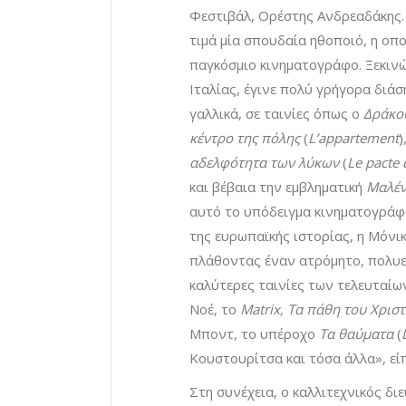
Φεστιβάλ, Ορέστης Ανδρεαδάκης
τιμά μία σπουδαία ηθοποιό, η οπο
παγκόσμιο κινηματογράφο. Ξεκινών
Ιταλίας, έγινε πολύ γρήγορα διάσ
γαλλικά, σε ταινίες όπως ο
Δράκο
κέντρο της πόλης
(
L’appartement
)
αδελφότητα των λύκων
(
Le pacte 
και βέβαια την εμβληματική
Μαλέ
αυτό το υπόδειγμα κινηματογράφο
της ευρωπαϊκής ιστορίας, η Μόνι
πλάθοντας έναν ατρόμητο, πολυεπ
καλύτερες ταινίες των τελευταί
Νοέ, το
Matrix, Τα πάθη του Χρισ
Μποντ, το υπέροχο
Τα θαύματα
(
Κουστουρίτσα και τόσα άλλα», εί
Στη συνέχεια, ο καλλιτεχνικός δ