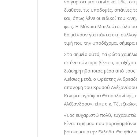
να γυρίσει μια ταινία και εδώ, σ
διαθέτει τις υποδομές, σπάνιες τ
και, όπως λένε οι ειδικοί του κι
φως. Η Μόνικα Μπελούτσι όλα αυτά
θα μείνουν για πάντα στη συλλογικ
τιμή που την υποδέχομαι σήμερα 
Στο σημείο αυτό, τα φώτα χαμήλ
σε ένα σύντομο βίντεο, οι αξέχασ
διάσημη ηθοποιός μέσα από τους 
Αμέσως μετά, ο Ορέστης Ανδρεαδά
απονομή του Χρυσού Αλέξανδρου.
Κινηματογράφου Θεσσαλονίκης, σ
Αλέξανδρου», είπε ο κ. Τζιτζικώ
«Σας ευχαριστώ πολύ, ευχαριστώ
Είναι τιμή μου που παραλαμβάνω 
βρίσκομαι στην Ελλάδα. Θα ήθελ