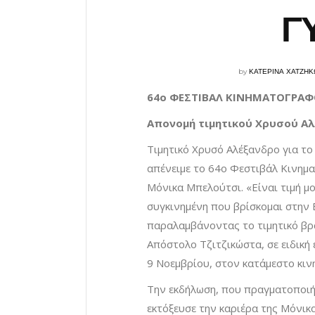
Γ
by
ΚΑΤΕΡΙΝΑ ΧΑΤΖΗΚ
64o ΦΕΣΤΙΒΑΛ ΚΙΝΗΜΑΤΟΓΡΑΦΟ
Απονομή τιμητικού Χρυσού Α
Τιμητικό Χρυσό Αλέξανδρο για τ
απένειμε το 64ο Φεστιβάλ Κινημ
Μόνικα Μπελούτσι. «Είναι τιμή μ
συγκινημένη που βρίσκομαι στην 
παραλαμβάνοντας το τιμητικό βρ
Απόστολο Τζιτζικώστα, σε ειδικ
9 Νοεμβρίου, στον κατάμεστο κι
Την εκδήλωση, που πραγματοποιή
εκτόξευσε την καριέρα της Μόνικ