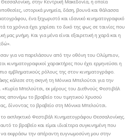
τη Θεσσαλονίκη, στην Κεντρική Μακεδονία, η οποία
οποθεσίες, ιστορικά μνημεία, δάση, βουνά και θάλασσα
νηματογράφου, ένα ξεχωριστό και ιδανικό κινηματογραφικό
 τα χρόνια έχει χαρίσει το δικό της φως σε ταινίες που
ή μας μνήμη. Και για μένα είναι εξαιρετική η χαρά και η
εδώ».
ωσαν για να παρελάσουν από την οθόνη του Ολύμπιον,
τοι κινηματογραφικοί χαρακτήρες που έχει ερμηνεύσει η
πιο εμβληματικούς ρόλους της στον κινηματογράφο.
κης κάλεσε στη σκηνή τη Μόνικα Μπελούτσι για την
 «Κυρία Μπελούτσι, εκ μέρους του Διεθνούς Φεστιβάλ
ας απονέμω το βραβείο του τιμητικού Χρυσού
στας, δίνοντας το βραβείο στη Μόνικα Μπελούτσι.
 το εκπληκτικό Φεστιβάλ Κινηματογράφου Θεσσαλονίκης.
αυτό το βραβείο και είμαι ιδιαίτερα συγκινημένη που
α να εκφράσω την απέραντη ευγνωμοσύνη μου στην