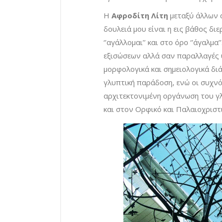
Η
Αφροδίτη Λίτη
μεταξύ άλλων α
δουλειά μου είναι η εις βάθος δ
‘’αγάλλομαι’’ και στο όρο ‘’άγαλμ
εξισώσεων αλλά σαν παραλλαγές
μορφολογικά και σημειολογικά δι
γλυπτική παράδοση, ενώ οι συχν
αρχιτεκτονιμένη οργάνωση του γλ
και στον Ορφικό και Παλαιοχριστια