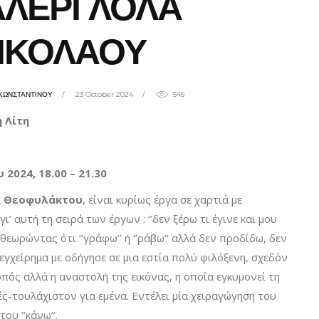
ΛΕΡΙ ΛΟΛΑ
ΙΚΟΛΑΟΥ
ΚΩΝΣΤΑΝΤΙΝΟΥ
23 October 2024
545
 Λίτη
2024, 18.00 – 21.30
ς Θεοφυλάκτου
, είναι κυρίως έργα σε χαρτιά με
ι’ αυτή τη σειρά των έργων : ‘’δεν ξέρω τι έγινε και μου
θεωρώντας ότι ‘’γράφω’’ ή ‘’ράβω’’ αλλά δεν προδίδω, δεν
 εγχείρημα με οδήγησε σε μια εστία πολύ φιλόξενη, σχεδόν
κοπός αλλά η αναστολή της εικόνας, η οποία εγκυμονεί τη
ς-τουλάχιστον για εμένα. Εντέλει μία χειραγώγηση του
ου ‘’κάνω’’.