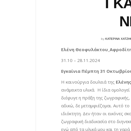
ΓΚΑ
Ν
by
ΚΑΤΕΡΙΝΑ ΧΑΤΖΗ
Ελένη Θεοφυλάκτου_Αφροδίτη
31.10 – 28.11.2024
Εγκαίνια Πέμπτη 31 Οκτωβρίου 
Η καινούργια δουλειά της
Ελένη
ανάμεικτα υλικά. Η ίδια ομολογεί γ
διέφυγε η πράξη της ζωγραφικής, 
αδικώ, δε μεταμφιέζομαι. Αυτό το
ιδιόκτητη. Δεν ήταν οι εικόνες σ
ζωγραφική διαδικασία στο διηνεκέ
εγώ από τα υλικά μου και τη χαρά τ