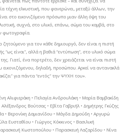
, φαίνεται πως πάντοτε έβρισκε – και συνεχίζει να
ία τέχνη ελκυστική, που φανερώνει, μεταξύ άλλων, την
δίνει στο εικονιζόμενο πρόσωπο μιαν άλλη όψη του
αλιστική, συχνά, στο υλικό, επάνω, σώμα του καμβά, στο
ν φωτογραφία.
ο ζητούμενο για τον κάθε δημιουργό, δεν είναι η πιστή
 “ως είναι”, αλλά η βαθιά “εντύπωση”, στο υλικό σώμα
ης. Γιατί, ένα πορτρέτο, δεν χρειάζεται να είναι πιστή
υ εικονιζόμενου, δηλαδή, προσώπου. Αρκεί να αντανακλά
κίζει” για πάντα “εντός” την ΨΥΧΗ του».
νη Αλιφιεράκη • Πελαγία Ανδρουλάκη • Μαρία Βαμβακίδη
• Αλέξανδρος Βούτσας • Εβίτα Γαβριήλ • Δημήτρης Γκύζης
ίβα • Bερονίκη Δαμιανίδου • Μάγδα Δημούδη • Αργυρώ
ύλα Ευσταθίου • Γιώργος Κόκκινος • Βασιλική
Παρασκευή Κωστοπούλου • Παρασκευή Λαζαρίδου • Νίνα