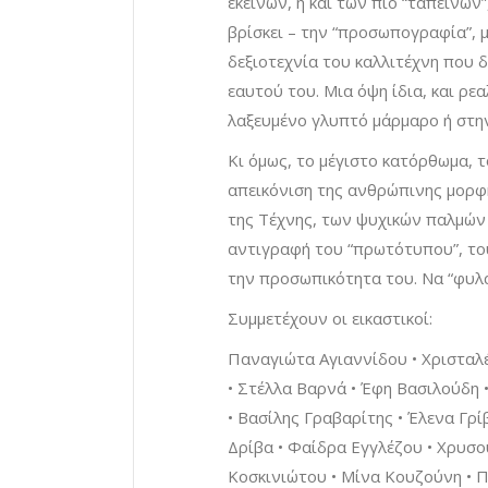
εκείνων, ή και των πιο “ταπεινών”
βρίσκει – την “προσωπογραφία”, μ
δεξιοτεχνία του καλλιτέχνη που 
εαυτού του. Μια όψη ίδια, και ρε
λαξευμένο γλυπτό μάρμαρο ή στη
Κι όμως, το μέγιστο κατόρθωμα, τ
απεικόνιση της ανθρώπινης μορφής
της Τέχνης, των ψυχικών παλμών τ
αντιγραφή του “πρωτότυπου”, το
την προσωπικότητα του. Να “φυλα
Συμμετέχουν οι εικαστικοί:
Παναγιώτα Αγιαννίδου • Χρισταλέ
• Στέλλα Βαρνά • Έφη Βασιλούδη 
• Βασίλης Γραβαρίτης • Έλενα Γρ
Δρίβα • Φαίδρα Εγγλέζου • Χρυσο
Κοσκινιώτου • Μίνα Κουζούνη • 