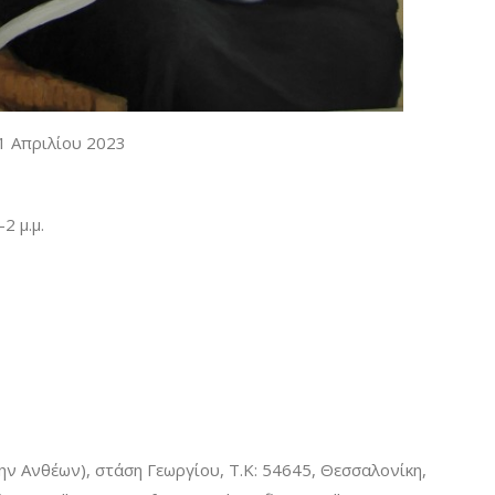
21 Απριλίου 2023
2 μ.μ.
ν Ανθέων), στάση Γεωργίου, Τ.Κ: 54645, Θεσσαλονίκη,