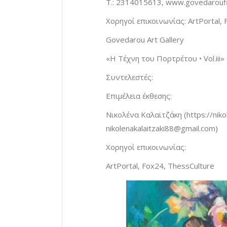
Τ.: 2314015613, www.govedaroufi
Xορηγοί επικοινωνίας: ArtPortal, 
Govedarou Art Gallery
«Η Τέχνη του Πορτρέτου • Vol.iii»
Συντελεστές:
Επιμέλεια έκθεσης:
Νικολένα Καλαϊτζάκη (https://niko
nikolenakalaitzaki88@gmail.com
)
Xορηγοί επικοινωνίας:
ArtPortal, Fox24, ThessCulture