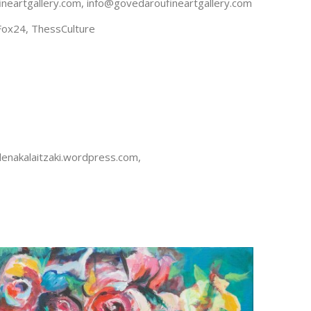
neartgallery.com,
info@govedaroufineartgallery.com
Fox24, ThessCulture
lenakalaitzaki.wordpress.com,