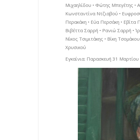
Μιχαηλίδου • Φώτης Μπεγέτης • Α
Κωνσταντίνα Ντζιαβού • Ευφροσ
Περακάκη • Εύα Περσάκη • Εβίτα Π
Βιβέττα Σαρρή • Ρανιώ Σαρρή • Ί
Νίκος Τσιμιτάκης • Βίκη Τσομάκου
Χρυσικού
Εγκαίνια: Παρασκευή 31 Μαρτίου (