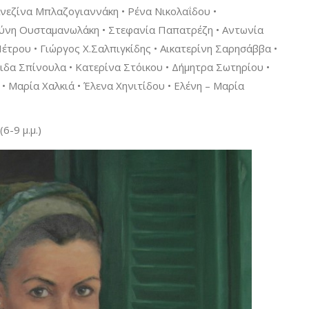
νεζίνα Μπλαζογιαννάκη • Ρένα Νικολαΐδου •
ύνη Ουσταμανωλάκη • Στεφανία Παπατρέζη • Αντωνία
έτρου • Γιώργος Χ.Σαλπιγκίδης • Αικατερίνη Σαρησάββα •
ριδα Σπίνουλα • Κατερίνα Στόικου • Δήμητρα Σωτηρίου •
 • Μαρία Χαλκιά • Έλενα Χηνιτίδου • Ελένη – Μαρία
6-9 μ.μ.)