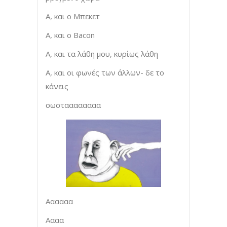
Α, και ο Μπεκετ
Α, και ο Bacon
A, και τα λάθη μου, κυρίως λάθη
Α, και οι φωνές των άλλων- δε το
κάνεις
σωσταααααααα
Αααααα
Αααα