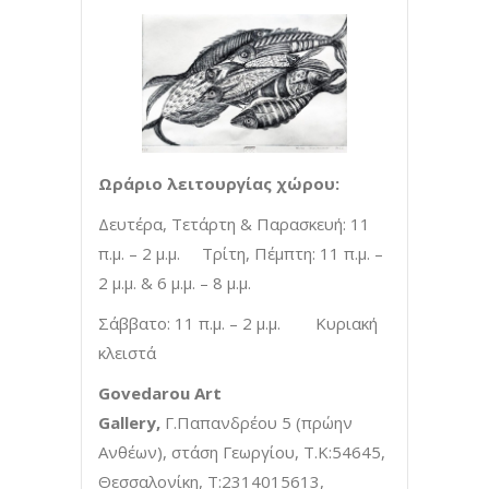
Ωράριο λειτουργίας χώρου:
Δευτέρα, Τετάρτη & Παρασκευή: 11
π.μ. – 2 μ.μ. Τρίτη, Πέμπτη: 11 π.μ. –
2 μ.μ. & 6 μ.μ. – 8 μ.μ.
Σάββατο: 11 π.μ. – 2 μ.μ. Κυριακή
κλειστά
Govedarou
Art
Gallery
,
Γ.Παπανδρέου 5 (πρώην
Ανθέων), στάση Γεωργίου, Τ.Κ:54645,
Θεσσαλονίκη, Τ:2314015613,