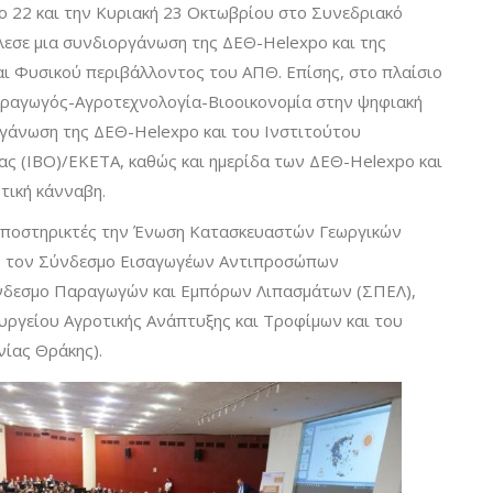
ο 22 και την Κυριακή 23 Οκτωβρίου στο Συνεδριακό
λεσε μια συνδιοργάνωση της ΔΕΘ-Helexpo και της
αι Φυσικού περιβάλλοντος του ΑΠΘ. Επίσης, στο πλαίσιο
Παραγωγός-Αγροτεχνολογία-Βιοοικονομία στην ψηφιακή
ργάνωση της ΔΕΘ-Helexpo και του Ινστιτούτου
ας (ΙΒΟ)/ΕΚΕΤΑ, καθώς και ημερίδα των ΔΕΘ-Helexpo και
τική κάνναβη.
 υποστηρικτές την Ένωση Κατασκευαστών Γεωργικών
, τον Σύνδεσμο Εισαγωγέων Αντιπροσώπων
νδεσμο Παραγωγών και Εμπόρων Λιπασμάτων (ΣΠΕΛ),
υργείου Αγροτικής Ανάπτυξης και Τροφίμων και του
ίας Θράκης).