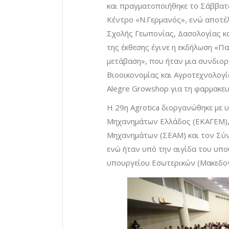
και πραγματοποιήθηκε το Σάββατ
Κέντρο «Ν.Γερμανός», ενώ αποτέ
Σχολής Γεωπονίας, Δασολογίας κ
της έκθεσης έγινε η εκδήλωση «
μετάβαση», που ήταν μια συνδιο
Βιοοικονομίας και Αγροτεχνολογί
Alegre Growshop για τη φαρμακευ
Η 29η Agrotica διοργανώθηκε με
Μηχανημάτων Ελλάδος (ΕΚΑΓΕΜ)
Μηχανημάτων (ΣΕΑΜ) και τον Σύ
ενώ ήταν υπό την αιγίδα του υπο
υπουργείου Εσωτερικών (Μακεδον