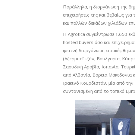
Παράλληλα, η διοργάνωση της δημ
επιχειρήσεις της και βεβαίως για
και πολλών δεκάδων χιλιάδων επ
Η Agrotica συγκέντρωσε 1.650 εκ
hosted buyers όσο και επιχειρημα
φετινή διοργάνωση επισκέφθηκαν
(Αζερμπαϊτζάν, Βουλγαρία, Κύπρο
Σαουδική Αραβία, Ισπανία, Τουρκ
από Αλβανία, Βόρεια Μακεδονία κ
Ιρακινό Κουρδιστάν, μία από την 
συντονισμένη από το τοπικό Εμπο