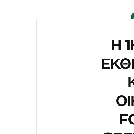
Η 
ΕΚΘΕ
ΟΙ
F