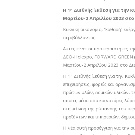
Η 1
Διεθνής Έκθεση για την Κ
η
Μαρτίου-2 Απριλίου 2023 στο
Κυκλική οικονομία, “καθαρή” ενέρ
περιβάλλοντος.
Αυτές είναι οι προτεραιότητες τ
ΔΕΘ-Helexpo, FORWARD GREEN (F
Μαρτίου-2 Απριλίου 2023 στο Δι
Η 1
Διεθνής Έκθεση για την Κυκ
η
επιχειρήσεις, φορείς και οργανι
πρώτων υλών, δομικών υλικών, τε
οποίες μέσα από καινοτόμες λύσει
στη μείωση της ρύπανσης του περ
προϊόντων και υπηρεσιών, δημιου
Η νέα αυτή προσέγγιση για την οι