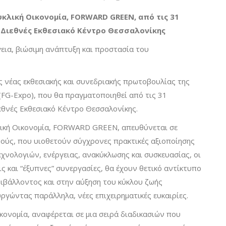
υκλική Οικονομία,
FORWARD
GREEN
, από τις 31
 Διεθνές Εκθεσιακό Κέντρο Θεσσαλονίκης
γεια, βιώσιμη ανάπτυξη και προστασία του
ης νέας εκθεσιακής και συνεδριακής πρωτοβουλίας της
G-Expo), που θα πραγματοποιηθεί από τις 31
εθνές Εκθεσιακό Κέντρο Θεσσαλονίκης.
λική Οικονομία, FORWARD GREEN, απευθύνεται σε
σμούς, που υιοθετούν σύγχρονες πρακτικές αξιοποίησης
χνολογιών, ενέργειας, ανακύκλωσης και συσκευασίας, οι
ς και “έξυπνες” συνεργασίες, θα έχουν θετικό αντίκτυπο
ιβάλλοντος και στην αύξηση του κύκλου ζωής
ργώντας παράλληλα, νέες επιχειρηματικές ευκαιρίες.
κονομία, αναφέρεται σε μια σειρά διαδικασιών που