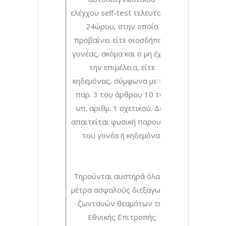
ελέγχου self-test τελευταίου
24ώρου, στην οποία
προβαίνει είτε οιοσδήποτε
γονέας, ακόμα και ο μη έχων
την επιμέλεια, είτε
κηδεμόνας, σύμφωνα με την
παρ. 3 του άρθρου 10 του
υπ. αριθμ. 1 σχετικού. Δεν
απαιτείται φυσική παρουσία
του γονέα ή κηδεμόνα.
Τηρούνται αυστηρά όλα τα
μέτρα ασφαλούς διεξαγωγής
ζωντανών θεαμάτων της
Εθνικής Επιτροπής