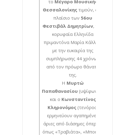
το
Μέγαρο Μουσικής
Θεσσαλονίκης
τιμούν, στο
πλαίσιο των
56ου
Φεστιβάλ Δημητρίων
, την
κορυφαία Ελληνίδα
πριμαντόνα Μαρία Κάλλας,
με την ευκαιρία της
συμπλήρωσης 44 χρόνων
από τον πρόωρο θάνατό
της.
Η
Μυρτώ
Παπαθανασίου
(υψίφωνος)
και ο
Κωνσταντίνος
Κληρονόμος
(τενόρος)
ερμηνεύουν αγαπημένες
άριες από διάσημες όπερες,
όπως «Τραβιάτα», «Μποέμ»,