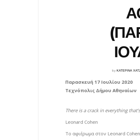
Α
(ΠΑ
ΙΟΥ
by
ΚΑΤΕΡΙΝΑ ΧΑΤ
Παρασκευή
17
Ιουλίου
2020
Τεχνόπολις
Δήμου
Αθηναίων
There is a crack in everything that’
Leonard Cohen
Το αφιέρωμα στον Leonard Cohen