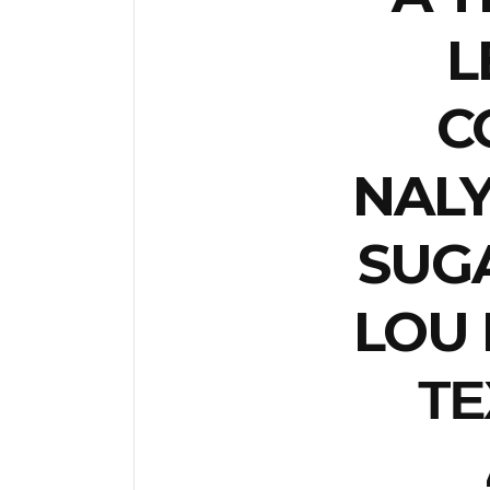
L
C
NALY
SUG
LOU 
Τ