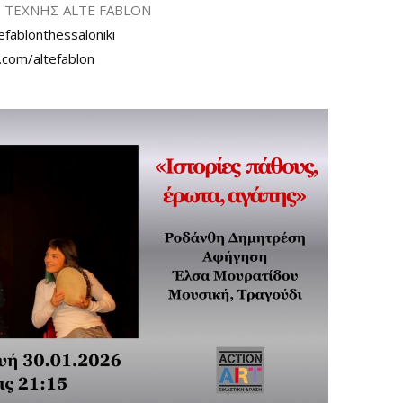
ΤΕΧΝΗΣ ALTE FABLON
fablonthessaloniki
.com/altefablon