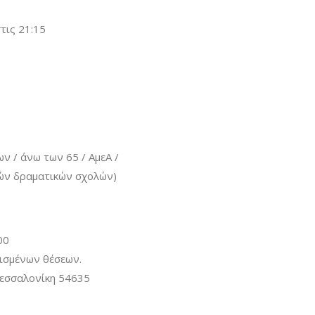
τις 21:15
ν / άνω των 65 / ΑμεΑ /
ών δραματικών σχολών)
00
ισμένων θέσεων.
Θεσσαλονίκη 54635