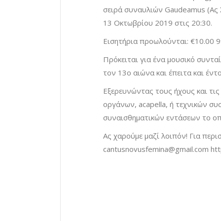
σειρά συναυλιών Gaudeamus (Ας 
13 Οκτωβρίου 2019 στις 20:30.
Εισητήρια προωλούνται: €10.00 9
Πρόκειται για ένα μουσικό συντ
τον 13ο αιώνα και έπειτα και έν
Eξερευνώντας τους ήχους και τις
οργάνων, acapella, ή τεχνικών συ
συναισθηματικών εντάσεων το οπο
Ας χαρούμε μαζί λοιπόν! Για περ
cantusnovusfemina@gmail.com
htt