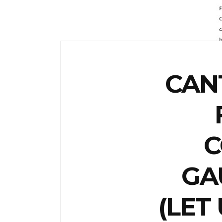
CAN
C
GA
(LET