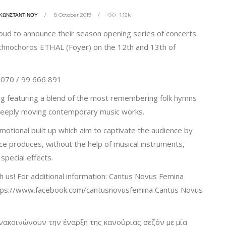
ΚΩΝΣΤΑΝΤΙΝΟΥ
8 October 2019
1.12k
oud to announce their season opening series of concerts
chnochoros ETHAL (Foyer) on the 12th and 13th of
 070 / 99 666 891
king featuring a blend of the most remembering folk hymns
deeply moving contemporary music works.
otional built up which aim to captivate the audience by
ce produces, without the help of musical instruments,
special effects.
 us! For additional information: Cantus Novus Femina
ps://www.facebook.com/cantusnovusfemina Cantus Novus
ανακοινώνουν την έναρξη της κανούριας σεζόν με μία