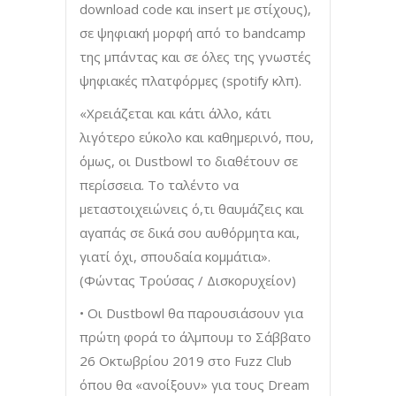
download code και insert με στίχους),
σε ψηφιακή μορφή από το bandcamp
της μπάντας και σε όλες της γνωστές
ψηφιακές πλατφόρμες (spotify κλπ).
«Χρειάζεται και κάτι άλλο, κάτι
λιγότερο εύκολο και καθημερινό, που,
όμως, οι Dustbowl το διαθέτουν σε
περίσσεια. Το ταλέντο να
μεταστοιχειώνεις ό,τι θαυμάζεις και
αγαπάς σε δικά σου αυθόρμητα και,
γιατί όχι, σπουδαία κομμάτια».
(Φώντας Τρούσας / Δισκορυχείον)
• Οι Dustbowl θα παρουσιάσουν για
πρώτη φορά το άλμπουμ το Σάββατο
26 Οκτωβρίου 2019 στο Fuzz Club
όπου θα «ανοίξουν» για τους Dream