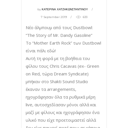
by
ΚΑΤΕΡΙΝΑ ΧΑΤΖΗΚΩΝΣΤΑΝΤΙΝΟΥ
7 September 2019
633
Νέο άλμπουμ από τους Dustbowl:
“The Story of Mr. Dandy Gasoline”
Το “Mother Earth Rock” των Dustbowl
είναι πάλι εδώ!
Αυτή τη φορά με τη βοήθεια του
φίλου τους Chris Cacavas (ex- Green
on Red, τώρα Dream Syndicate)
μπήκαν στο Shakti Sound Studio
έκαναν τα arrangements,
ηχογράφησαν όλα τα ρυθμικά μέρη
live, αυτοσχεδίασαν μόνοι αλλά και
μαζί με φίλους και ηχογράφησαν ένα
υλικό που είχε προετοιμαστεί αλλά
δεν είχε παιχτεί ποτέ πριν σε κάποια