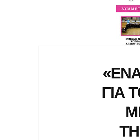
«ΕΝ
ΓΙΑ 
Μ
ΤΗ