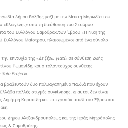
Χορωδία Δήμου Βόλβης μαζί με την Μεικτή Μορωδία του
 ο «Κλειγένης» υπό τη διεύθυνση του Σταύρου
ματα του Συλλόγου Σαμοθρακιτών Έβρου «Η Νίκη της
ού Συλλόγου Μαΐστρου, πλαισιωμένοι από ένα σύνολο
 την επιτυχία της «
Δε ξέρω γιατί
» σε σύνθεση Ζωής
τίνου Ρωμανίδη, και ο ταλαντούχος συνθέτης
 Solo Project
».
 θα βραβευτούν δύο πολυαγαπημένα παιδιά που έχουν
 Ελλάδα πολλές στιγμές συγκίνησης, κι αυτοί δεν είναι
 Δημήτρη Καρυπίδη και το «χρυσό» παιδί του Έβρου και
άκη.
α του Δήμου Αλεξανδρουπόλεως και της Ιεράς Μητρόπολης
εως & Σαμοθράκης.