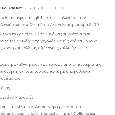
ΖΗΚΩΝΣΤΑΝΤΙΝΟΥ
25 July 2019
856
ία θα πραγματοποιηθεί αυτό το καλοκαίρι στην
 Αυγούστου στο Οικοπάρκο Αλτιναλμάζη και ώρα 21:30.
λο για το Γρηγόρη
» με τη δικιά μας συνθέτρια Ζωή
σίες της ειδικά για το γεγονός, καθώς γράφει μουσική
llywood) και πολλούς αξιόλογους καλλιτέχνες να
αρακτήρα καθώς μέρος των εσόδων από τα εισιτήρια της
οικονομική στήριξη του συμπολίτη μας Σαμοθρακίτη
υγείας του.
ιάρας.
Χριστίνα Μαραγκόζη.
 του π. Βασίλειου Κολέτσα στην ερμηνεία του
μα
» σε στίχους του Μητροπολίτη μας κ.κ. Άνθιμου και