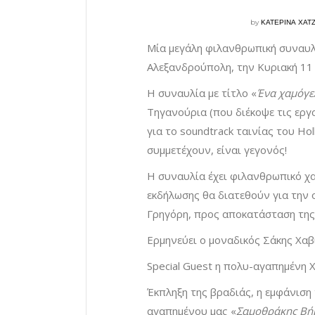
by
ΚΑΤΕΡΙΝΑ ΧΑΤ
Μία μεγάλη φιλανθρωπική συναυλ
Αλεξανδρούπολη, την Κυριακή 11
Η συναυλία με τίτλο «
Ένα χαμόγε
Τηγανούρια (που διέκοψε τις εργα
για το soundtrack ταινίας του Ho
συμμετέχουν, είναι γεγονός!
Η συναυλία έχει φιλανθρωπικό χ
εκδήλωσης θα διατεθούν για την 
Γρηγόρη, προς αποκατάσταση της 
Ερμηνεύει ο μοναδικός Σάκης Χαβ
Special Guest η πολυ-αγαπημένη 
Έκπληξη της βραδιάς, η εμφάνιση
αγαπημένου μας «
Σαμοθράκης Βή