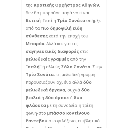
της
Κρατικής Ορχήστρας Αθηνών
,
δεν θα μπορούσε παρά να είναι
θετική
. Γιατί η
Τρίο Σονάτα
υπήρξε
από τα
πιο
δημοφιλή είδη
σύνθεσης
κατά την εποχή του
Μπαρόκ
. Αλλά και για τις
σαγηνευτικές διαφορές
στις
μελωδικές γραμμές
από την
“απλή”
ή αλλιώς
Σόλο Σονάτα
. Στην
Τρίο Σονάτα
, τη μελωδική γραμμή
παρουσίαζουν όχι ένα αλλά
δύο
μελωδικά όργανα
, συχνά
δύο
βιολιά
ή
δύο όμποε
ή
δύο
φλάουτα
με τη συνοδεία-η τρίτη
φωνή-στο
μπάσσο κοντίνουο
.
Ραντεβού
στο φιλόξενο, επιβλητικό