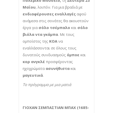
Πολεμικό Μουσείο,
τη
Δευτέρα 23
Μαΐου
, λοιπόν. Για μια βραδιά με
ενδιαφέρουσες εναλλαγές
αφού
ανάμεσα στις σονάτες θα ακουστούν
έργα για
σόλο τσέμπαλο
και
σόλο
βιόλα ντα γκάμπα
. Με τους
ομποΐστες της
ΚΟΑ
να
εναλλάσσονται σε όλους τους
δυνατούς συνδυασμούς
όμποε
και
κορ ανγκλέ
προσφέροντας
ηχοχρώματα
ασυνήθιστα
και
μαγευτικά
.
Το πρόγραμμα με μια ματιά
ΓΙΟΧΑΝ ΣΕΜΠΑΣΤΙΑΝ ΜΠΑΧ (1685-