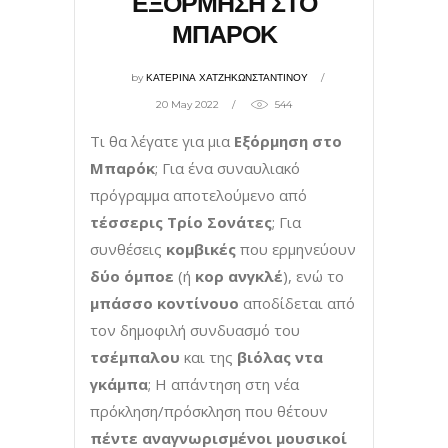
ΕΞΟΡΜΗΣΗ ΣΤΟ
ΜΠΑΡΟΚ
by
ΚΑΤΕΡΙΝΑ ΧΑΤΖΗΚΩΝΣΤΑΝΤΙΝΟΥ
20 May 2022
544
Τι θα λέγατε για μια
Εξόρμηση στο
Μπαρόκ
; Για ένα συναυλιακό
πρόγραμμα αποτελούμενο από
τέσσερις Τρίο Σονάτες
; Για
συνθέσεις
κομβικές
που ερμηνεύουν
δύο όμποε
(ή
κορ ανγκλέ
), ενώ το
μπάσσο κοντίνουο
αποδίδεται από
τον δημοφιλή συνδυασμό του
τσέμπαλου
και της
βιόλας ντα
γκάμπα
; Η απάντηση στη νέα
πρόκληση/πρόσκληση που θέτουν
πέντε αναγνωρισμένοι μουσικοί