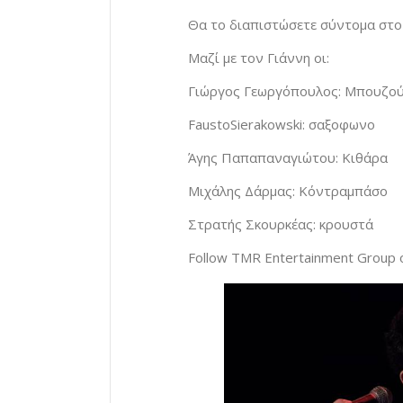
Θα το διαπιστώσετε σύντομα στο
Μαζί με τον Γιάννη οι:
Γιώργος Γεωργόπουλος: Μπουζού
FaustoSierakowski: σαξοφωνο
Άγης Παπαπαναγιώτου: Κιθάρα
Μιχάλης Δάρμας: Κόντραμπάσο
Στρατής Σκουρκέας: κρουστά
Follow TMR Entertainment Group 