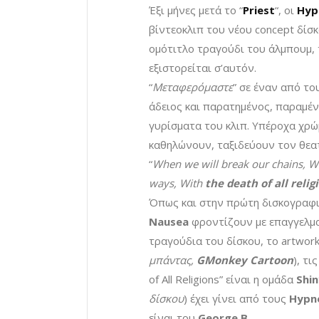
Έξι μήνες μετά το “
Priest
“, οι
Hyp
βίντεοκλιπ του νέου concept δίσκ
ομότιτλο τραγούδι του άλμπουμ, τ
εξιστορείται σ’αυτόν.
“
Μεταφερόμαστε
” σε έναν από το
άδειος και παρατημένος, παραμένε
γυρίσματα του κλιπ. Υπέροχα χρ
καθηλώνουν, ταξιδεύουν τον θεατ
“
When we will break our chains, W
ways, With
the death of all relig
Όπως και στην πρώτη δισκογραφικ
Nausea
φροντίζουν με επαγγελματ
τραγούδια του δίσκου, το artwork
μπάντας,
GMonkey Cartoon
), τ
of All Religions” είναι η ομάδα
Shi
δίσκου
) έχει γίνει από τους
Hypn
είναι του
George B.