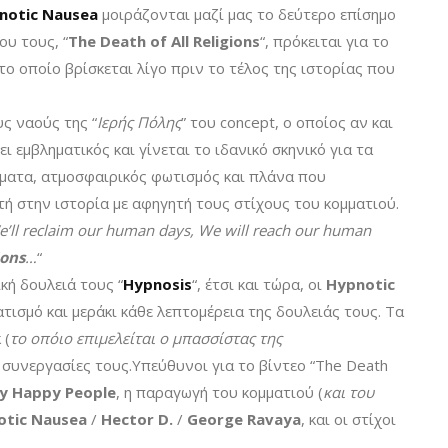
notic Nausea
μοιράζονται μαζί μας το δεύτερο επίσημο
ου τους, “
The Death of All Religions
“, πρόκειται για το
ο οποίο βρίσκεται λίγο πριν το τέλος της ιστορίας που
υς ναούς της “
Ιερής Πόλης
” του concept, ο οποίος αν και
ι εμβληματικός και γίνεται το ιδανικό σκηνικό για τα
ώματα, ατμοσφαιρικός φωτισμός και πλάνα που
ή στην ιστορία με αφηγητή τους στίχους του κομματιού.
e’ll reclaim our human days, We will reach our human
ions
…
“
ή δουλειά τους “
Hypnosis
“, έτσι και τώρα, οι
Hypnotic
ισμό και μεράκι κάθε λεπτομέρεια της δουλειάς τους. Τα
 (
το οπόιο επιμελείται ο μπασσίστας της
ις συνεργασίες τους.Υπεύθυνοι για το βίντεο “The Death
ny Happy People
, η παραγωγή του κομματιού (
και του
otic Nausea
/
Hector D.
/
George Ravaya
, και οι στίχοι