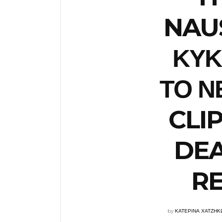
NAUS
ΚΥΚ
ΤΟ Ν
CLI
DEA
RE
by
ΚΑΤΕΡΙΝΑ ΧΑΤΖΗΚ