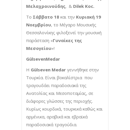
Μελαχροινούδης
, &
Dilek Koc
.
Το
Σάββατο 18
και την
Κυριακή 19
Νοεμβρίου
, το Μέγαρο Μουσικής
Θεσσαλονίκης φιλοξενεί την μουσική
παράσταση «
Γυναίκες της
Μεσογείου
»!
G
ü
lsevenMedar
Η
G
ü
lseven
Medar
γεννήθηκε στην
Τουρκία. Είναι βοκαλίστρια που
τραγουδάει παραδοσιακά της
Ανατολίας και Μεσοποταμίας, σε
διάφορες γλώσσες της περιοχής.
Κυρίως κουρδικά, τουρκικά καθώς και
αρμένικα, αραβικά και εβραϊκά
παραδοσιακά τραγούδια.