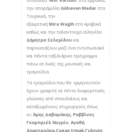
σπουδαία
Mor Karbasi
στα Εβραϊκά,
την απαράμιλλη
Gülseven Meda
r
στα
Τουρκικά, την
εξαιρετική
Mira Wagih
στα Αραβικά
καθώς και την ταλαντούχα ελληνίδα
Δήμητρα Σελεμίδου
και
παρουσιάζουν μαζί ένα εντυπωσιακό
και πάντα ταξιδιάρικο πρόγραμμα
πάνω σε δικές της μουσικές και
τραγούδια.
Τα τραγούδια που θα ερμηνευτούν
έχουν γραφτεί σε πέντε διαφορετικές
γλώσσες από σπουδαίους και
καταξιωμένους στιχουργούς όπως
οι
: Άρης Δαβαράκης
,
Ραββίνος
Γκαμπριέλ Νεγρίν
,
Αγαθή
Δημητρούκα
,
Cagan Irmak
,Γιάννης