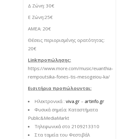
Δ Ζώνη: 30€
Ε Ζώνη:25€
ΑΜΕΑ: 20€
Θέσεις περιορισμένης ορατότητας:
20€
Link
προπώλησης:
https://www.more.com/music/euanthia-
rempoutsika-fones-tis-mesogeiou-ka/
Εισιτήρια προπώλουνται:
Ηλεκτρονικά :
viva.gr
–
artinfo.gr
Φυσικά σημεία: Καταστήματα
Public&MediaMarkt
Τηλεφωνικά στο 2109213310
Στα ταμεία του Φεστιβάλ