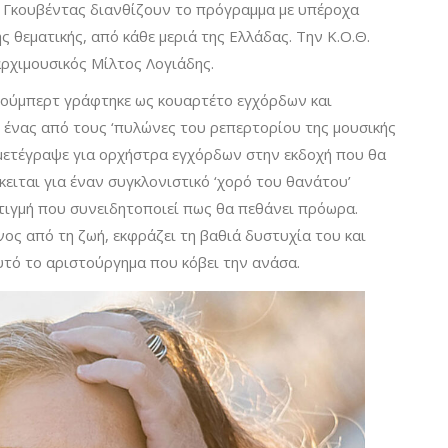
ς Γκουβέντας διανθίζουν το πρόγραμμα με υπέροχα
 θεματικής, από κάθε μεριά της Ελλάδας. Την Κ.Ο.Θ.
ρχιμουσικός Μίλτος Λογιάδης.
 Σούμπερτ γράφτηκε ως κουαρτέτο εγχόρδων και
 ένας από τους ‘πυλώνες του ρεπερτορίου της μουσικής
 μετέγραψε για ορχήστρα εγχόρδων στην εκδοχή που θα
ειται για έναν συγκλονιστικό ‘χορό του θανάτου’
τιγμή που συνειδητοποιεί πως θα πεθάνει πρόωρα.
ος από τη ζωή, εκφράζει τη βαθιά δυστυχία του και
αυτό το αριστούργημα που κόβει την ανάσα.