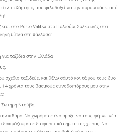
 τίτλο «Χάρτης», που φιλοδοξεί να την παρουσιάσει από
λη!
εται στο Porto Valitsa στο Παλιούρι Χαλκιδικής στα
Σκηνή δίπλα στη θάλλασα”
η για ταξίδια στην Ελλάδα.
υς.
υ σχέδιο ταξιδεύει και θέλω σ΄αυτό κοντά μου τους δύο
ι 14 χρόνια τους βασικούς συνοδοιπόρους μου στην
ς:
ν Σωτήρη Ντούβα.
την κιθάρα. Να χωράμε σε ένα αμάξι, να τους φέρνω νέα
α δοκιμάζουμε σε διαφορετικά σημεία της χώρας. Να
ιστοι, μπαίνοντας όλο και πιο βαθιά μέσα τους.