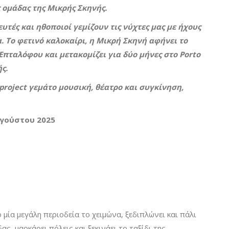
ς ομάδας της Μικρής Σκηνής.
ευτές και ηθοποιοί γεμίζουν τις νύχτες μας με ήχους
α. Το φετινό καλοκαίρι, η Μικρή Σκηνή αφήνει το
Επταλόφου και μετακομίζει για δύο μήνες στο
Porto
ς.
project
γεμάτο μουσική, θέατρο και συγκίνηση,
Αυγούστου 2025
μία μεγάλη περιοδεία το χειμώνα, ξεδιπλώνει και πάλι
ς, μαρκάρει πόλεις και ξεκινάει το ταξίδι της