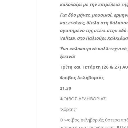
καλοκαίρι με την επιμέλεια τη
Για δύο μήνες, μουσικοί, ερμην
και εικόνες, δίπλα στη θάλασσ
αγαπημένο της στέκι στην οδό 
Valitsa
, στο Παλιούρι Χαλκιδική
Ένα καλοκαιρινό καλλιτεχνικό
ξεκινά!
Τρίτη και Τετάρτη (26 & 27) 
Φοίβος Δεληβοριάς
21.30
ΦΟΙΒΟΣ ΔΕΛΗΒΟΡΙΑΣ
“Χάρτης”
Ο Φοίβος Δεληβοριάς ύστερα από 
μπροστά του τον χάρτη της Ελλάδα