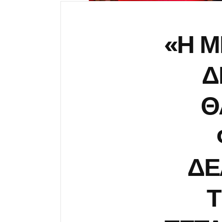
«Η Μ
Δ
Θ
ΔΕ
Τ