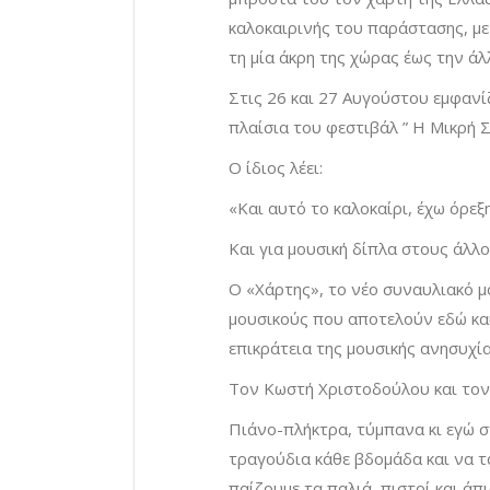
καλοκαιρινής του παράστασης, με
τη μία άκρη της χώρας έως την άλ
Στις 26 και 27 Αυγούστου εμφανίζ
πλαίσια του φεστιβάλ ” Η Μικρή 
Ο ίδιος λέει:
«Και αυτό το καλοκαίρι, έχω όρεξ
Και για μουσική δίπλα στους άλλο
Ο «Χάρτης», το νέο συναυλιακό μο
μουσικούς που αποτελούν εδώ κα
επικράτεια της μουσικής ανησυχία
Τον Κωστή Χριστοδούλου και το
Πιάνο-πλήκτρα, τύμπανα κι εγώ σ
τραγούδια κάθε βδομάδα και να τ
παίζουμε τα παλιά, πιστοί και άπ