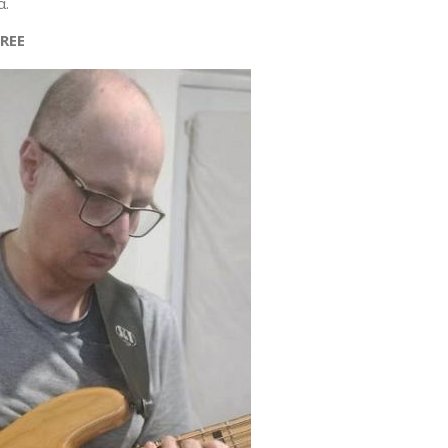
α.
FREE