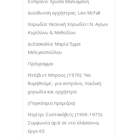
Σοπράνο: Χρύσα Μαλιαμάνη
Διεύθυνση ορχήστρας: Leo McFall
Χορωδία: Νεανική Χορωδία Ι.Ν. Αγίων
Κυρίλλου & Μεθοδίου
Διδασκαλία: Μαρία Έμμα
Μελιγκοπούλου
Πρόγραμμα:
Ντέιβιντ Μπρους (1970): ‘Να
θυμηθούμε’, για σοπράνο, παιδική
χορωδία και ορχήστρα
(Παγκόσμια πρεμιέρα)
Ντμίτρι Σοστακόβιτς (1906-1975):
Συμφωνία αρ.8 σε ντο ελάσσονα,
έργο 65