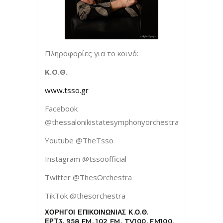
Πληροφορίες για το κοινό:
Κ.Ο.Θ.
www.tsso.gr
Facebook
@thessalonikistatesymphonyorchestra
Youtube @TheTsso
Instagram @tssoofficial
Twitter @ThesOrchestra
TikTok @thesorchestra
ΧΟΡΗΓΟΙ ΕΠΙΚΟΙΝΩΝΙΑΣ Κ.Ο.Θ.
ΕΡΤ3, 958 FM, 102 FM, TV100, FM100,