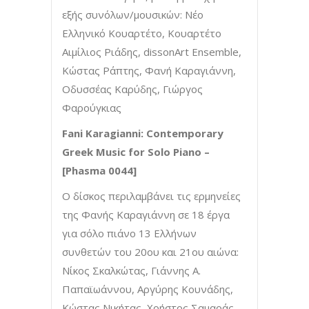
εξής συνόλων/μουσικών: Νέο
Ελληνικό Κουαρτέτο, Κουαρτέτο
Αιμίλιος Ριάδης, dissonArt Ensemble,
Κώστας Ράπτης, Φανή Καραγιάννη,
Οδυσσέας Καρύδης, Γιώργος
Φαρούγκιας
Fani Karagianni: Contemporary
Greek Music for Solo Piano –
[Phasma 0044]
Ο δίσκος περιλαμβάνει τις ερμηνείες
της Φανής Καραγιάννη σε 18 έργα
για σόλο πιάνο 13 Ελλήνων
συνθετών του 20ου και 21ου αιώνα:
Νίκος Σκαλκώτας, Γιάννης Α.
Παπαϊωάννου, Αργύρης Κουνάδης,
Κώστας Νικήτας, Χρήστος Σαμαράς,