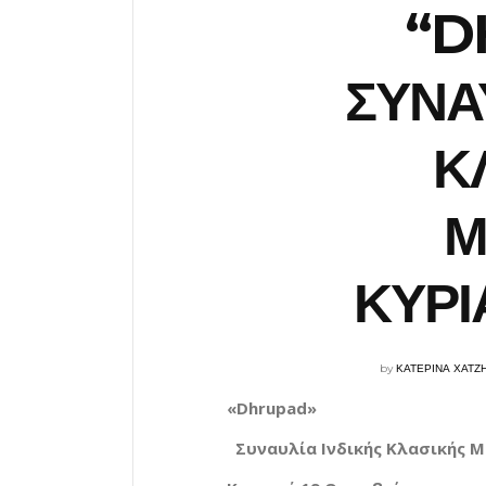
“D
ΣΥΝΑ
Κ
Μ
ΚΥΡΙ
by
ΚΑΤΕΡΙΝΑ ΧΑΤΖ
«Dhrupad»
Συναυλία Ινδικής Κλασικής 