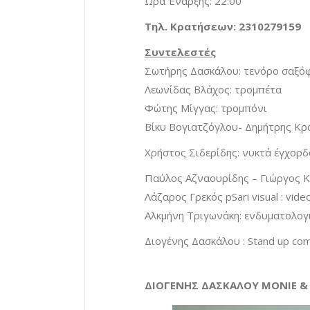
Ώρα Έναρξης: 22:00
Τηλ. Κρατήσεων: 2310279159
Συντελεστές
Σωτήρης Δασκάλου: τενόρο σαξ
Λεωνίδας Βλάχος: τρομπέτα
Φώτης Μίγγας: τρομπόνι
Βίκυ Βογιατζόγλου- Δημήτρης Κρ
Χρήστος Σιδερίδης: νυκτά έγχορδ
Παύλος Αζναουρίδης – Γιώργος Κ
Λάζαρος Γρεκός pSari visual : vide
Αλκμήνη Τριγωνάκη: ενδυματολογι
Διογένης Δασκάλου : Stand up co
ΔΙΟΓΕΝΗΣ ΔΑΣΚΑΛΟΥ MONIE &