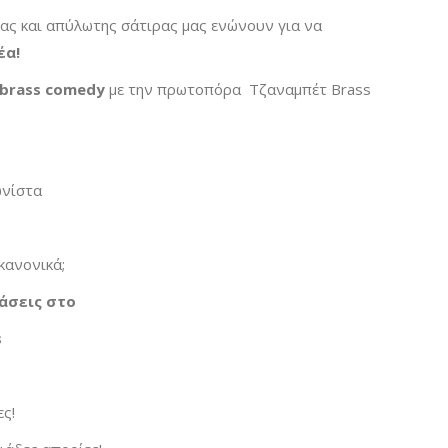
ας και απύλωτης σάτιρας μας ενώνουν για να
έα!
brass
comedy
με την πρωτοπόρα Τζαναμπέτ Brass
ωνίστα
κανονικά;
άσεις στο
s
ες!