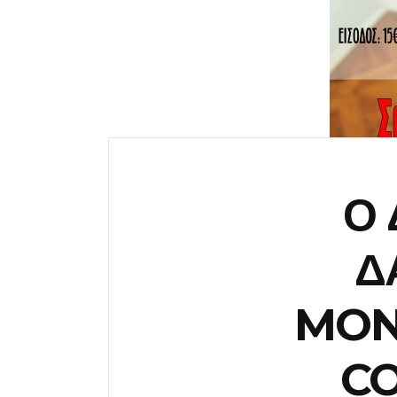
Ο 
Δ
MON
C