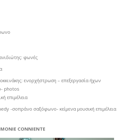
όφωνο
ανιδιώτης: φωνές
α
οκκινάκης: ενορχήστρωση – επεξεργασία ήχων
o- photos
κή επιμέλεια
medy -σοπράνο σαξόφωνο- κείμενα μουσική επιμέλεια
 MONIE CONNIENTE