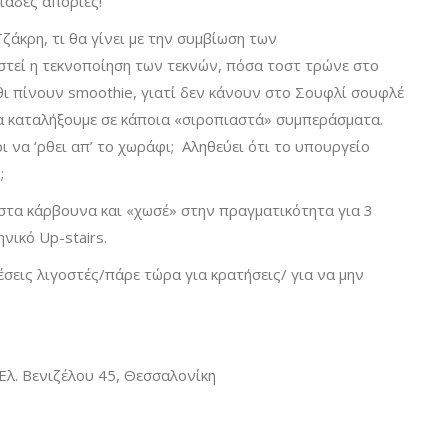
ιάδες απορίες!
Τζάκρη, τι θα γίνει με την συμβίωση των
τεί η τεκνοποίηση των τεκνών, πόσα τοστ τρώνε στο
ύθι πίνουν smoothie, γιατί δεν κάνουν στο Σουφλί σουφλέ
να καταλήξουμε σε κάποια «σιροπιαστά» συμπεράσματα.
ρι να ‘ρθει απ’ το χωράφι; Αληθεύει ότι το υπουργείο
;
στα κάρβουνα και «χωσέ» στην πραγματικότητα για 3
ικό Up-stairs.
θέσεις λιγοστές/πάρε τώρα για κρατήσεις/ για να μην
λ. Βενιζέλου 45, Θεσσαλονίκη