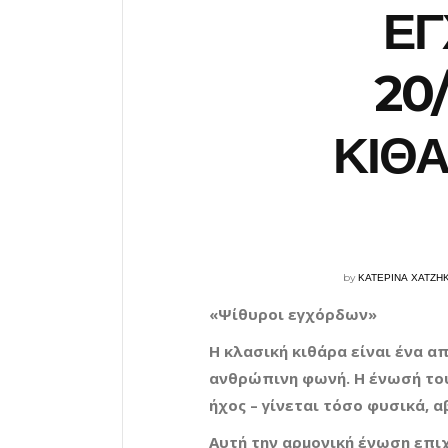
ΕΓ
20/
ΚΙΘΑ
by
ΚΑΤΕΡΙΝΑ ΧΑΤΖΗ
«Ψίθυροι εγχόρδων»
Η κλασική κιθάρα είναι ένα απ
ανθρώπινη φωνή. Η ένωσή του
ήχος – γίνεται τόσο φυσικά, α
Αυτή την αρμονική ένωση επιχ