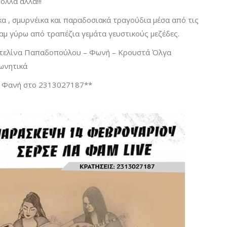
ολλά άλλα!!!
κα , σμυρνέικα και παραδοσιακά τραγούδια μέσα από τις
μ γύρω από τραπέζια γεμάτα γευστικούς μεζέδες.
ντελίνα Παπαδοπούλου – Φωνή – Κρουστά Όλγα
ωνητικά
τη Φανή στο 2313027187**
00