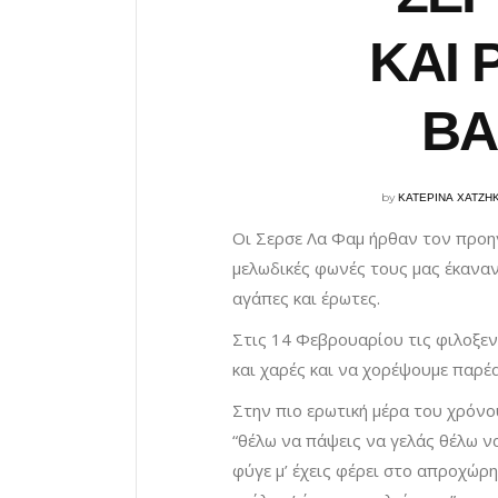
ΚΑΙ 
ΒΑ
by
ΚΑΤΕΡΙΝΑ ΧΑΤΖΗ
Οι Σερσε Λα Φαμ ήρθαν τον προηγ
μελωδικές φωνές τους μας έκαναν
αγάπες και έρωτες.
Στις 14 Φεβρουαρίου τις φιλοξεν
και χαρές και να χορέψουμε παρέα
Στην πιο ερωτική μέρα του χρόν
“θέλω να πάψεις να γελάς θέλω να
φύγε μ’ έχεις φέρει στο απροχώρητ