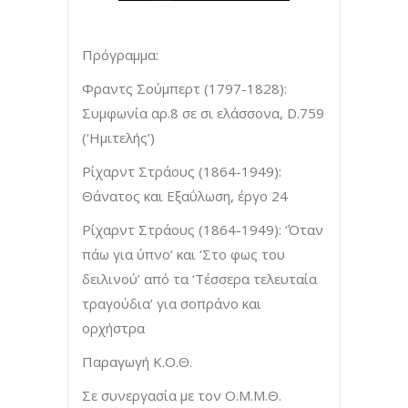
Πρόγραμμα:
Φραντς Σούμπερτ (1797-1828):
Συμφωνία αρ.8 σε σι ελάσσονα, D.759
(‘Ημιτελής’)
Ρίχαρντ Στράους (1864-1949):
Θάνατος και Εξαΰλωση, έργο 24
Ρίχαρντ Στράους (1864-1949): ‘Όταν
πάω για ύπνο’ και ‘Στο φως του
δειλινού’ από τα ‘Τέσσερα τελευταία
τραγούδια’ για σοπράνο και
ορχήστρα
Παραγωγή Κ.Ο.Θ.
Σε συνεργασία με τον Ο.Μ.Μ.Θ.