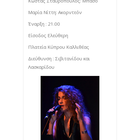
Κώστας Σταυρόπουλος: Μπάσο
Μαρία Νίττη: Ακορντεόν
Έναρξη : 21.00
Είσοδος Ελεύθερη
Πλατεία Κύπρου Καλλιθέας
Διεύθυνση : Σιβιτανίδου και
Λασκαρίδου