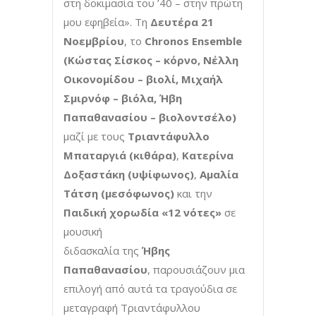
στη δοκιμασία του ’40 – στην πρώτη
μου εφηβεία». Τη
Δευτέρα 21
Νοεμβρίου
, το
Chronos
Ensemble
(Κώστας Σίσκος – κόρνο, Νέλλη
Οικονομίδου – βιολί, Μιχαήλ
Σμιρνόφ – βιόλα, Ήβη
Παπαθανασίου – βιολοντσέλο)
μαζί με τους
Τριαντάφυλλο
Μπαταργιά (κιθάρα)
,
Κατερίνα
Δοξαστάκη (υψίφωνος)
,
Αμαλία
Τάτση (μεσόφωνος)
και την
Παιδική χορωδία «12 νότες»
σε
μουσική
διδασκαλία της
Ήβης
Παπαθανασίου
, παρουσιάζουν μια
επιλογή από αυτά τα τραγούδια σε
μεταγραφή Τριαντάφυλλου