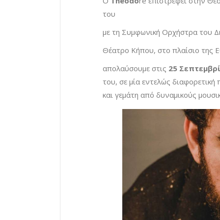
O
Theodo
re επιστρέφει στην Θε
του
με τη Συμφωνική Ορχήστρα του Δ
Θέατρο Κήπου, στο πλαίσιο της 
απολαύσουμε στις
25 Σεπτεμβρ
του, σε μία εντελώς διαφορετική
και γεμάτη από δυναμικούς μουσι