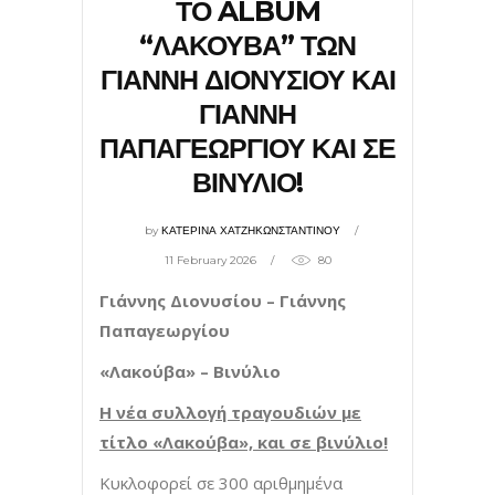
ΤΟ ALBUM
“ΛΑΚΟΥΒΑ” ΤΩΝ
ΓΙΑΝΝΗ ΔΙΟΝΥΣΙΟΥ ΚΑΙ
ΓΙΑΝΝΗ
ΠΑΠΑΓΕΩΡΓΙΟΥ ΚΑΙ ΣΕ
ΒΙΝΥΛΙΟ!
by
ΚΑΤΕΡΙΝΑ ΧΑΤΖΗΚΩΝΣΤΑΝΤΙΝΟΥ
11 February 2026
80
Γιάννης Διονυσίου – Γιάννης
Παπαγεωργίου
«Λακούβα» – Βινύλιο
H
νέα συλλογή τραγουδιών με
τίτλο «Λακούβα», και σε βινύλιο!
Κυκλοφορεί σε 300 αριθμημένα