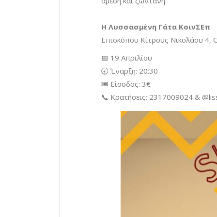
άμεση και ζωντανή.
Η Λυσσασμένη Γάτα ΚοινΣΕπ
Επισκόπου Κίτρους Νικολάου 4, 
📅 19 Απριλίου
🕣 Έναρξη: 20:30
🎟 Είσοδος: 3€
📞 Κρατήσεις: 2317009024 & @li