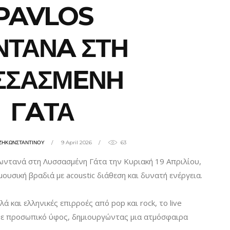
PAVLOS
ΝΤΑΝA ΣΤΗ
ΣΣΑΣΜEΝΗ
ΓAΤΑ
ΤΖΗΚΩΝΣΤΑΝΤΙΝΟΥ
9 April 2026
63
ωντανά στη Λυσσασμένη Γάτα την Κυριακή 19 Απριλίου,
 μουσική βραδιά με acoustic διάθεση και δυνατή ενέργεια.
ά και ελληνικές επιρροές από pop και rock, το live
με προσωπικό ύφος, δημιουργώντας μια ατμόσφαιρα