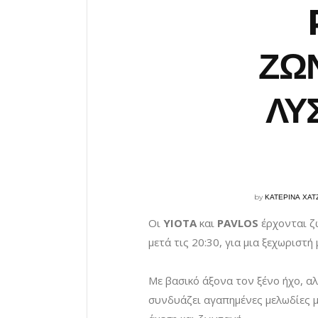
ΖΩ
ΛΥ
by
ΚΑΤΕΡΙΝΑ ΧΑ
Οι
YIOTA
και
PAVLOS
έρχονται ζ
μετά τις 20:30, για μια ξεχωριστή
Με βασικό άξονα τον ξένο ήχο, αλλ
συνδυάζει αγαπημένες μελωδίες 