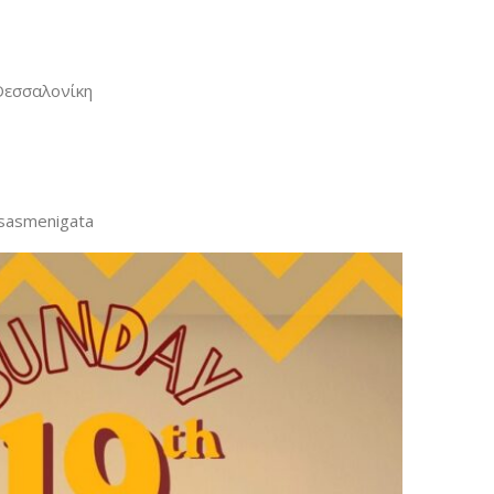
Θεσσαλονίκη
ssasmenigata