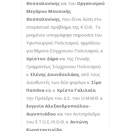
Θεσσαλονίκης
και του
Οργανισμού
Μεγάρου Μουσικής
Θεσσαλονίκης
, που δίνει λύση στο
στεγαστικό πρόβλημα της Κ.Ο.Θ.. Το
μνημόνιο υπογράφηκε παρουσία του
Υφυπουργού Πολιτισμού, αρμόδιου
για θέματα Σύγχρονου Πολιτισμού, κ.
Χρίστου Δήμα
και της Γενικής
Γραμματέως Σύγχρονου Πολιτισμού
κ.
Ελένης Δουνδουλάκη
, από τους
Διευθυντές των δύο φορέων κ.
Σίμο
Παπάνα
και κ.
Χρίστο Γαλιλαία
,
την Πρόεδρο του Δ.Σ. του Ο.Μ.Μ.Θ. κ.
Ευγενία Αλεξανδροπούλου–
Αιγυπτιάδου
και τον Αντιπρόεδρο
του Ε.Τ.Ο.Σ./Κ.Ο.Θ. κ.
Αντώνη
Κωνσταντινίδη
.