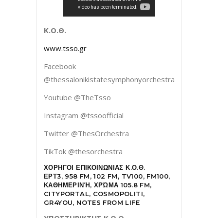
Κ.Ο.Θ.
www.tsso.gr
Facebook
@thessalonikistatesymphonyorchestra
Youtube @TheTsso
Instagram @tssoofficial
Twitter @ThesOrchestra
TikTok @thesorchestra
ΧΟΡΗΓΟΙ ΕΠΙΚΟΙΝΩΝΙΑΣ Κ.Ο.Θ.
ΕΡΤ3, 958 FM, 102 FM, TV100, FM100,
ΚΑΘΗΜΕΡΙΝΉ, ΧΡΏΜΑ 105.8 FM,
CITYPORTAL, COSMOPOLITI,
GR4YOU, NOTES FROM LIFE
ΥΠΟΣΤΗΡΙΚΤΗΣ Κ.Ο.Θ.