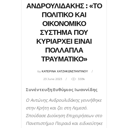
ΑΝΔΡΟΥΛΙΔΑΚΗΣ : «ΤΟ
ΠΟΛΙΤΙΚΟ ΚΑΙ
ΟΙΚΟΝΟΜΙΚΟ
ΣΥΣΤΗΜΑ ΠΟΥ
ΚΥΡΙΑΡΧΕΙ ΕΙΝΑΙ
ΠΟΛΛΑΠΛΑ
ΤΡΑΥΜΑΤΙΚΟ»
by
ΚΑΤΕΡΙΝΑ ΧΑΤΖΗΚΩΝΣΤΑΝΤΙΝΟΥ
23 June 2023
3.59k
Συνέντευξη:Ευθύμιος Ιωαννίδης
Ο Αντώνης Ανδρουλιδάκης γεννήθηκε
στην Κρήτη και ζει στη Λεμεσό.
Σπούδασε Διοίκηση Επιχειρήσεων στο
Πανεπιστήμιο Πειραιά και ειδικεύτηκε