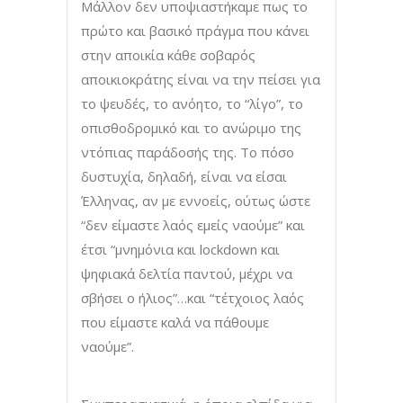
Μάλλον δεν υποψιαστήκαμε πως το
πρώτο και βασικό πράγμα που κάνει
στην αποικία κάθε σοβαρός
αποικιοκράτης είναι να την πείσει για
το ψευδές, το ανόητο, το “λίγο”, το
οπισθοδρομικό και το ανώριμο της
ντόπιας παράδοσής της. Το πόσο
δυστυχία, δηλαδή, είναι να είσαι
Έλληνας, αν με εννοείς, ούτως ώστε
“δεν είμαστε λαός εμείς ναούμε” και
έτσι “μνημόνια και lockdown και
ψηφιακά δελτία παντού, μέχρι να
σβήσει ο ήλιος”…και “τέτχοιος λαός
που είμαστε καλά να πάθουμε
ναούμε”.