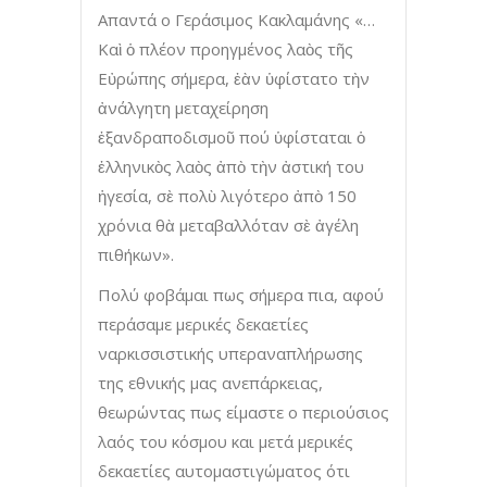
Απαντά ο Γεράσιμος Κακλαμάνης «…
Καὶ ὁ πλέον προηγμένος λαὸς τῆς
Εὐρώπης σήμερα, ἐὰν ὑφίστατο τὴν
ἀνάλγητη μεταχείρηση
ἐξανδραποδισμοῦ πού ὑφίσταται ὁ
ἑλληνικὸς λαὸς ἀπὸ τὴν ἀστική του
ἡγεσία, σὲ πολὺ λιγότερο ἀπὸ 150
χρόνια θὰ μεταβαλλόταν σὲ ἀγέλη
πιθήκων».
Πολύ φοβάμαι πως σήμερα πια, αφού
περάσαμε μερικές δεκαετίες
ναρκισσιστικής υπεραναπλήρωσης
της εθνικής μας ανεπάρκειας,
θεωρώντας πως είμαστε ο περιούσιος
λαός του κόσμου και μετά μερικές
δεκαετίες αυτομαστιγώματος ότι