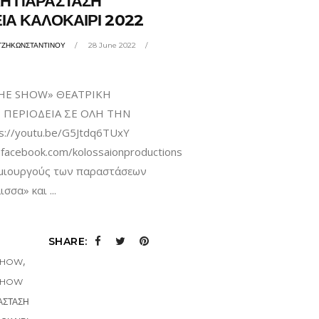
ΚΗ ΠΑΡΑΣΤΑΣΗ
ΙΑ ΚΑΛΟΚΑΙΡΙ 2022
ΤΖΗΚΩΝΣΤΑΝΤΙΝΟΥ
28 June 2022
THE SHOW» ΘΕΑΤΡΙΚΗ
 ΠΕΡΙΟΔΕΙΑ ΣΕ ΟΛΗ ΤΗΝ
s://youtu.be/G5Jtdq6TUxY
.facebook.com/kolossaionproductions
ημιουργούς των παραστάσεων
λισσα» και
SHARE:
,
 SHOW
 SHOW
ΑΣΤΑΣΗ