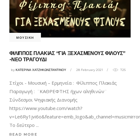
ΜΟΥΣΙΚΗ
ΦΙΛΙΠΠΟΣ ΠΛΑΚΙΑΣ “ΓΙΑ ΞΕΧΑΣΜΕΝΟΥΣ ΦΙΛΟΥΣ”
-ΝΕΟ ΤΡΑΓΟΥΔΙ
by
ΚΑΤΕΡΙΝΑ ΧΑΤΖΗΚΩΝΣΤΑΝΤΙΝΟΥ
28 February 2021
725
Στίχοι - Μουσική – Ερμηνεία : Φίλιππος Πλακιάς
Παραγωγή : ¨ΚΑΘΡΕΦΤΗΣ ήχων αληθινών¨
Σύνδεσμοι Ψηφιακής Διανομής
https://www.youtube.com/watch?
v=Le6Ry1jvi6o&feature=emb_logo&ab_channel=musicmirro
Το δεύτερο
READ MORE