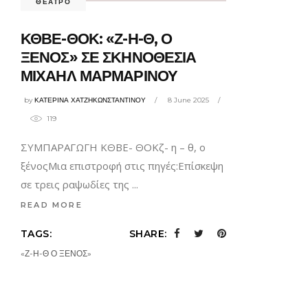
ΘΕΑΤΡΟ
ΚΘΒΕ-ΘΟΚ: «Ζ-Η-Θ, Ο
ΞΕΝΟΣ» ΣΕ ΣΚΗΝΟΘΕΣΙΑ
ΜΙΧΑΗΛ ΜΑΡΜΑΡΙΝΟΥ
by
ΚΑΤΕΡΙΝΑ ΧΑΤΖΗΚΩΝΣΤΑΝΤΙΝΟΥ
8 June 2025
119
ΣΥΜΠΑΡΑΓΩΓΗ ΚΘΒΕ- ΘΟΚζ- η – θ, ο
ξένοςΜια επιστροφή στις πηγές:Επίσκεψη
σε τρεις ραψωδίες της
READ MORE
TAGS:
SHARE:
«Ζ-Η-Θ Ο ΞΕΝΟΣ»