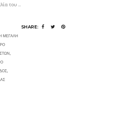
ελία του
SHARE:
Η ΜΕΓΑΛΗ
ΡΟ
,
ΙΣΤΩΝ
ΡΟ
,
ΔΟΣ
ΛΑΣ