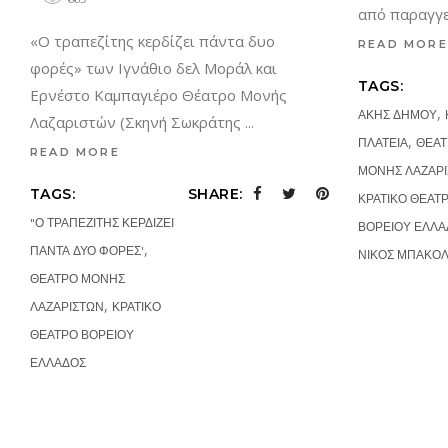
από παραγγ
«Ο τραπεζίτης κερδίζει πάντα δυο
READ MORE
φορές» των Ιγνάθιο δελ Μοράλ και
TAGS:
Ερνέστο Καμπαγιέρο Θέατρο Μονής
,
ΑΚΗΣ ΔΗΜΟΥ
Λαζαριστών (Σκηνή Σωκράτης
,
ΠΛΑΤΕΙΑ
ΘΕΑΤ
READ MORE
ΜΟΝΗΣ ΛΑΖΑΡ
TAGS:
SHARE:
ΚΡΑΤΙΚΟ ΘΕΑΤ
"Ο ΤΡΑΠΕΖΙΤΗΣ ΚΕΡΔΙΖΕΙ
ΒΟΡΕΙΟΥ ΕΛΛΑ
,
ΠΑΝΤΑ ΔΥΟ ΦΟΡΕΣ'
ΝΙΚΟΣ ΜΠΑΚΟ
ΘΕΑΤΡΟ ΜΟΝΗΣ
,
ΛΑΖΑΡΙΣΤΩΝ
ΚΡΑΤΙΚΟ
ΘΕΑΤΡΟ ΒΟΡΕΙΟΥ
ΕΛΛΑΔΟΣ