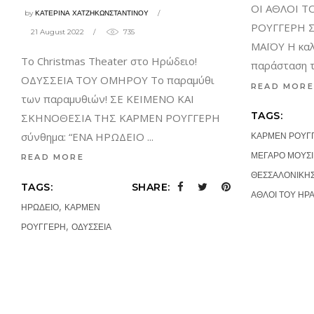
ΟΙ ΑΘΛΟΙ Τ
by
ΚΑΤΕΡΙΝΑ ΧΑΤΖΗΚΩΝΣΤΑΝΤΙΝΟΥ
ΡΟΥΓΓΕΡΗ Σ
21 August 2022
735
ΜΑΪΟΥ Η καλ
To Christmas Theater στο Ηρώδειο!
παράσταση 
ΟΔΥΣΣΕΙΑ ΤΟΥ ΟΜΗΡΟΥ Το παραμύθι
READ MORE
των παραμυθιών! ΣΕ ΚΕΙΜΕΝΟ ΚΑΙ
TAGS:
ΣΚΗΝΟΘΕΣΙΑ ΤΗΣ ΚΑΡΜΕΝ ΡΟΥΓΓΕΡΗ
σύνθημα: “ΕΝΑ ΗΡΩΔΕΙΟ
ΚΑΡΜΕΝ ΡΟΥΓ
ΜΕΓΑΡΟ ΜΟΥΣ
READ MORE
ΘΕΣΣΑΛΟΝΙΚΗ
TAGS:
SHARE:
ΑΘΛΟΙ ΤΟΥ ΗΡ
,
ΗΡΩΔΕΙΟ
ΚΑΡΜΕΝ
,
ΡΟΥΓΓΕΡΗ
ΟΔΥΣΣΕΙΑ