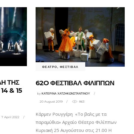
ΘΕΑΤΡΟ
,
ΦΕΣΤΙΒΑΛ
ΛΗ ΤΗΣ
62O ΦΕΣΤΙΒΑΛ ΦΙΛΙΠΠΩΝ
4 & 15
by
ΚΑΤΕΡΙΝΑ ΧΑΤΖΗΚΩΝΣΤΑΝΤΙΝΟΥ
20 August 2019
863
Κάρμεν Ρουγγέρη «Το βαλς με τα
7 April 2022
παραμύθια» Αρχαίο Θέατρο Φιλίππων
Κυριακή 25 Αυγούστου στις 21.00 Η