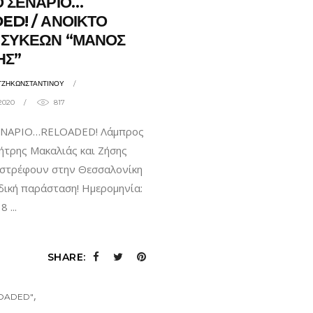
Ο ΣΕΝΑΡΙΟ…
D! / ΑΝΟΙΚΤΟ
 ΣΥΚΕΩΝ “ΜΑΝΟΣ
ΗΣ”
ΤΖΗΚΩΝΣΤΑΝΤΙΝΟΥ
2020
817
ΝΑΡΙΟ…RELOADED! Λάμπρος
ήτρης Μακαλιάς και Ζήσης
στρέφουν στην Θεσσαλονίκη
αδική παράσταση! Ημερομηνία:
18
SHARE:
,
LOADED"