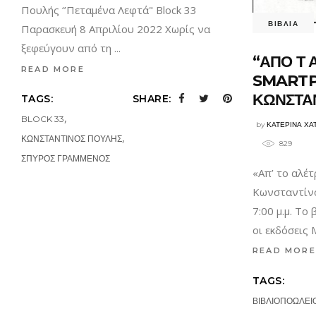
Πουλής ‘’Πεταμένα Λεφτά" Block 33
ΒΙΒΛΙΑ
Παρασκευή 8 Απριλίου 2022 Χωρίς να
ξεφεύγουν από τη
“ΑΠΟ Τ 
READ MORE
SMARTP
ΚΩΝΣΤΑ
TAGS:
SHARE:
,
BLOCK 33
by
ΚΑΤΕΡΙΝΑ ΧΑ
,
ΚΩΝΣΤΑΝΤΙΝΟΣ ΠΟΥΛΗΣ
829
ΣΠΥΡΟΣ ΓΡΑΜΜΕΝΟΣ
«Απ’ το αλέ
Κωνσταντίνο
7:00 μ.μ. Το
οι εκδόσεις
READ MORE
TAGS:
ΒΙΒΛΙΟΠΟΩΛΕΙ