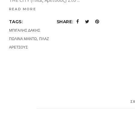
THE CITY (Πλαζ Αρετσους) Στο
READ MORE
TAGS:
SHARE:
ΜΠΙΓΑΛΗΣ ΔΑΚΗΣ
,
ΠΩΛΙΝΑ ΜΑΝΤΩ
ΠΛΑΖ
ΑΡΕΤΣΟΥΣ
Σ